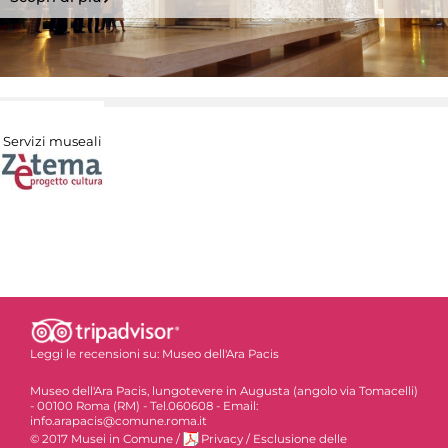
Servizi museali
Leggi le recensioni su:
Museo dell'Ara Pacis
Museo dell'Ara Pacis, lungotevere in Augusta (angolo via Tomacelli)
- 00100 Roma (RM) - Tel.060608 - Email:
info.arapacis@comune.roma.it
© 2017 Musei in Comune
/
Privacy
/
Esclusione delle