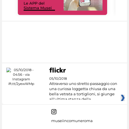
Le APP del
Mus
Sistema Musei
net
05/10/2018
Attraverso uno stretto passaggio con
una curiosa loggetta chiusa da una
bella vetrata a tortiglioni, si giunge
all'ultima stanza della
museiincomuneroma