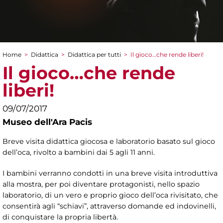
Home
>
Didattica
>
Didattica per tutti
>
Il gioco…che rende liberi!
Tu sei qui
Il gioco…che rende
liberi!
09/07/2017
Museo dell'Ara Pacis
Breve visita didattica giocosa e laboratorio basato sul gioco
dell’oca, rivolto a bambini dai 5 agli 11 anni.
I bambini verranno condotti in una breve visita introduttiva
alla mostra, per poi diventare protagonisti, nello spazio
laboratorio, di un vero e proprio gioco dell’oca rivisitato, che
consentirà agli “schiavi”, attraverso domande ed indovinelli,
di conquistare la propria libertà.