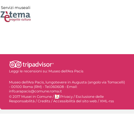
Servizi museali
Leggi le recensioni su:
Museo dell'Ara Pacis
Museo dell'Ara Pacis, lungotevere in Augusta (angolo via Tomacelli)
- 00100 Roma (RM) - Tel.060608 - Email:
info.arapacis@comune.roma.it
© 2017 Musei in Comune
/
Privacy
/
Esclusione delle
Responsabilità
/
Credits
/
Accessibilità del sito web
/
XML-rss