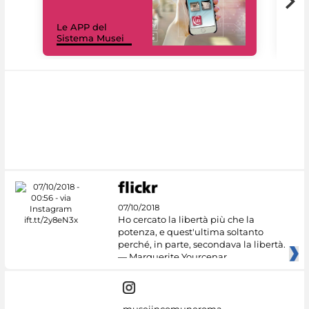
Il 
Le APP del
Mus
Sistema Musei
net
07/10/2018
Ho cercato la libertà più che la
potenza, e quest'ultima soltanto
perché, in parte, secondava la libertà.
— Marguerite Yourcenar
museiincomuneroma