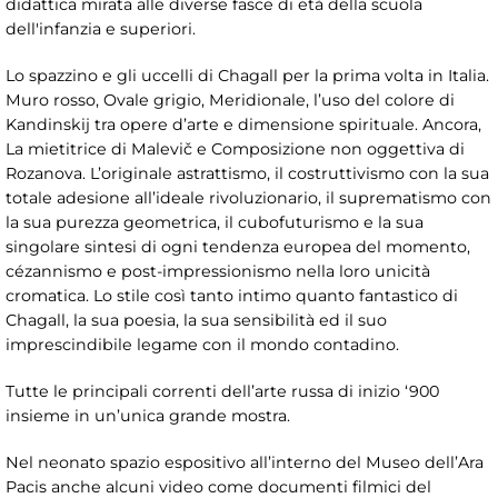
didattica mirata alle diverse fasce di età della scuola
dell'infanzia e superiori.
Lo spazzino e gli uccelli di Chagall per la prima volta in Italia.
Muro rosso, Ovale grigio, Meridionale, l’uso del colore di
Kandinskij tra opere d’arte e dimensione spirituale. Ancora,
La mietitrice di Malevič e Composizione non oggettiva di
Rozanova. L’originale astrattismo, il costruttivismo con la sua
totale adesione all’ideale rivoluzionario, il suprematismo con
la sua purezza geometrica, il cubofuturismo e la sua
singolare sintesi di ogni tendenza europea del momento,
cézannismo e post-impressionismo nella loro unicità
cromatica. Lo stile così tanto intimo quanto fantastico di
Chagall, la sua poesia, la sua sensibilità ed il suo
imprescindibile legame con il mondo contadino.
Tutte le principali correnti dell’arte russa di inizio ‘900
insieme in un’unica grande mostra.
Nel neonato spazio espositivo all’interno del Museo dell’Ara
Pacis anche alcuni video come documenti filmici del