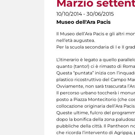
Marzio setten
10/10/2014 - 30/06/2015
Museo dell'Ara Pacis
Il Museo dell’Ara Pacis e gli altri
nell’età augustea.
Per la scuola secondaria di I e II gra
L’itinerario è legato a quello parallel
quanto (tanto!) ci è rimasto di Roma 
Questa “puntata” inizia con l’inquadr
plastico ricostruttivo del Campo Marz
Ovviamente, non sarà trascurata l’Ara 
Il percorso urbano toccherà i monumen
posto a Piazza Montecitorio (che co
collocazione originaria dell’Ara Pac
Queste ultime, fulcro del programma 
dopo la bonifica della zona paludosa 
pubbliche della città. Il Pantheon no
che ricorda l’intervento di Agrippa