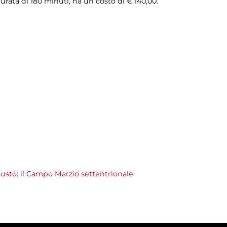
rata di 180 minuti, ha un costo di € 140,00.
usto: il Campo Marzio settentrionale