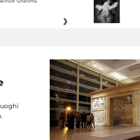
eiincomuneroma
e
 luoghi
.