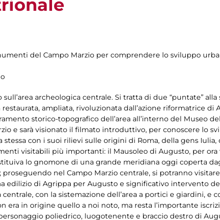
trionale
 monumenti del Campo Marzio per comprendere lo sviluppo urbani
do
o sull’area archeologica centrale. Si tratta di due “puntate” alla 
restaurata, ampliata, rivoluzionata dall’azione riformatrice di
amento storico-topografico dell’area all’interno del Museo dell’
io e sarà visionato il filmato introduttivo, per conoscere lo sv
stessa con i suoi rilievi sulle origini di Roma, della gens Iulia,
ti visitabili più importanti: il Mausoleo di Augusto, per ora vi
stituiva lo gnomone di una grande meridiana oggi coperta dagli
is; proseguendo nel Campo Marzio centrale, si potranno visitar
edilizio di Agrippa per Augusto e significativo intervento des
centrale, con la sistemazione dell’area a portici e giardini, e
n era in origine quello a noi noto, ma resta l’importante iscri
, personaggio poliedrico, luogotenente e braccio destro di Au