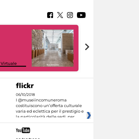
Google Arts &
 Virtuale
Culture
06/10/2018
I @museiincomuneroma
costituiscono un’offerta culturale
varia ed eclettica per il prestigio e
la particolarità delle sedi, per