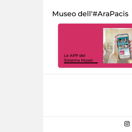
Museo dell'#AraPacis
Le APP del
Sistema Musei