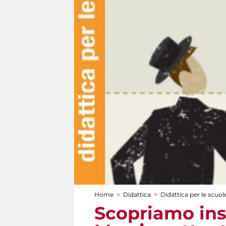
Home
>
Didattica
>
Didattica per le scuol
Tu sei qui
Scopriamo ins