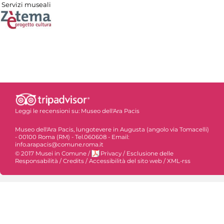
Servizi museali
Leggi le recensioni su:
Museo dell'Ara Pacis
Museo dell'Ara Pacis, lungotevere in Augusta (angolo via Tomacelli)
- 00100 Roma (RM) - Tel.060608 - Email:
info.arapacis@comune.roma.it
© 2017 Musei in Comune
/
Privacy
/
Esclusione delle
Responsabilità
/
Credits
/
Accessibilità del sito web
/
XML-rss