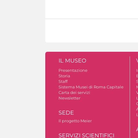
IL MUSEO
Presentazione
Storia
Staff
S
Sistema Musei di Roma Capitale
Carta dei servizi
V
Newsletter
A
SEDE
Il progetto Meier
SERVIZI SCIENTIFICI