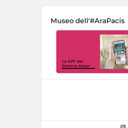
Museo dell'#AraPacis
Le APP del
Sistema Musei