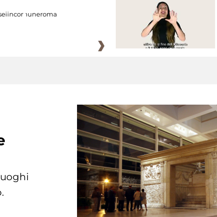
eiincomuneroma
e
 luoghi
.