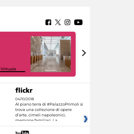
Google Arts &
 Virtuale
Culture
04/10/2018
Al piano terra di #PalazzoPrimoli si
trova una collezione di opere
d’arte, cimeli napoleonici,
memorie familiari. La