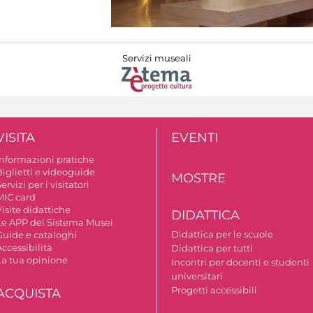
Servizi museali
VISITA
EVENTI
Informazioni pratiche
Biglietti e videoguide
MOSTRE
ervizi per i visitatori
MIC card
isite didattiche
DIDATTICA
Le APP del Sistema Musei
Didattica per le scuole
Guide e cataloghi
ccessibilità
Didattica per tutti
La tua opinione
Incontri per docenti e studenti
universitari
Progetti accessibili
ACQUISTA