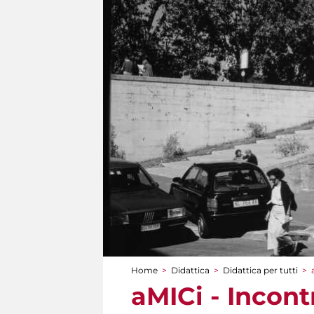
Home
>
Didattica
>
Didattica per tutti
>
Tu sei qui
aMICi - Incont