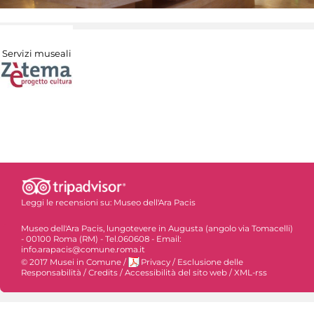
Servizi museali
Leggi le recensioni su:
Museo dell'Ara Pacis
Museo dell'Ara Pacis, lungotevere in Augusta (angolo via Tomacelli)
- 00100 Roma (RM) - Tel.060608 - Email:
info.arapacis@comune.roma.it
© 2017 Musei in Comune
/
Privacy
/
Esclusione delle
Responsabilità
/
Credits
/
Accessibilità del sito web
/
XML-rss