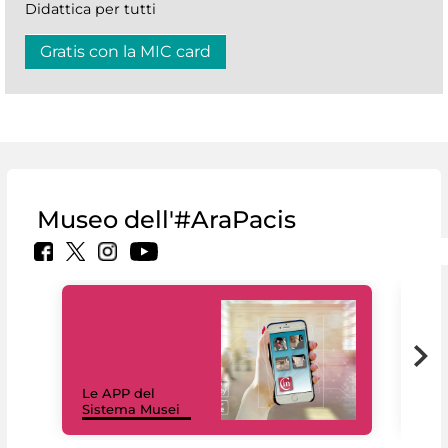
Didattica per tutti
Gratis con la MIC card
Museo dell'#AraPacis
Il 
Le APP del
Mus
Sistema Musei
net