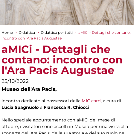
Home
>
Didattica
>
Didattica per tutti
>
aMICi - Dettagli che contano:
Tu sei qui
incontro con l'Ara Pacis Augustae
aMICi - Dettagli che
contano: incontro con
l'Ara Pacis Augustae
25/10/2022
Museo dell'Ara Pacis,
Incontro dedicato ai possessori della
MIC card
, a cura di
Lucia Spagnuolo
e
Francesca R. Chiocci
Nello speciale appuntamento con aMICi del mese di
ottobre, i visitatori sono accolti in Museo per una visita alla
scoperta dell’Ara Pacis, della sua storia e del suo ruolo nel