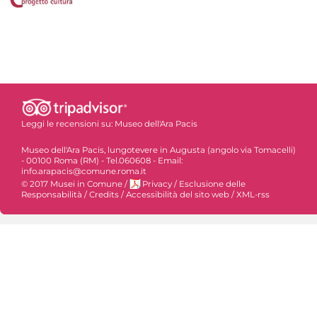
Leggi le recensioni su:
Museo dell'Ara Pacis
Museo dell'Ara Pacis, lungotevere in Augusta (angolo via Tomacelli)
- 00100 Roma (RM) - Tel.060608 - Email:
info.arapacis@comune.roma.it
© 2017 Musei in Comune
/
Privacy
/
Esclusione delle
Responsabilità
/
Credits
/
Accessibilità del sito web
/
XML-rss