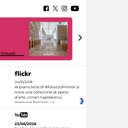
Google Arts &
 Virtuale
Culture
04/10/2018
Al piano terra di #PalazzoPrimoli si
trova una collezione di opere
d’arte, cimeli napoleonici,
memorie familiari. La
23/06/2026