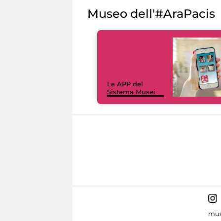
Museo dell'#AraPacis
Le APP del
Sistema Musei
mus