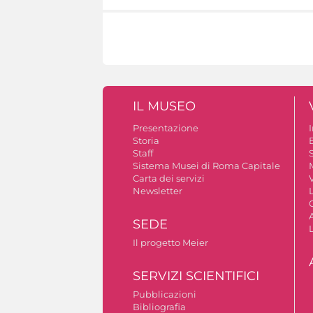
IL MUSEO
Presentazione
Storia
Staff
S
Sistema Musei di Roma Capitale
Carta dei servizi
V
Newsletter
A
SEDE
Il progetto Meier
SERVIZI SCIENTIFICI
Pubblicazioni
Bibliografia