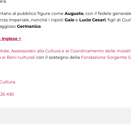
lia.
sentano al pubblico figure come
Augusto
, con il fedele genera
denza imperiale, nonché i nipoti
Gaio
e
Lucio Cesari
, figli di Gi
oraggioso
Germanico
.
n inglese >
ale, Assessorato alla Cultura e al Coordinamento delle iniziativ
ai Beni culturali
con il sostegno della
Fondazione Sorgente 
Cultura
.
.26 KB)