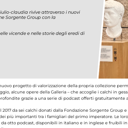
ulio-claudia rivive attraverso i nuovi
ne Sorgente Group con la
e vicende e nelle storie degli eredi di
nuovo progetto di valorizzazione della propria collezione perm
aggio, alcune opere della Galleria – che accoglie i calchi in gess
ofondite grazie a una serie di podcast offerti gratuitamente ai 
dal 2017 da sei calchi donati dalla Fondazione Sorgente Group e t
 dei più importanti tra i famigliari del primo imperatore. Le loro 
da otto podcast, disponibili in italiano e in inglese e fruibili