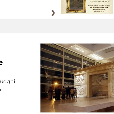
e
 luoghi
.