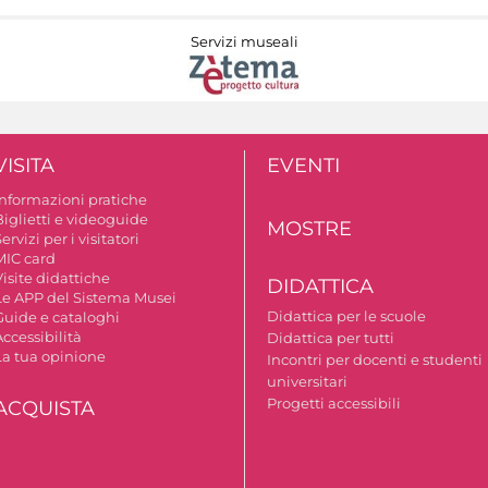
Servizi museali
VISITA
EVENTI
Informazioni pratiche
Biglietti e videoguide
MOSTRE
ervizi per i visitatori
MIC card
isite didattiche
DIDATTICA
Le APP del Sistema Musei
Didattica per le scuole
Guide e cataloghi
ccessibilità
Didattica per tutti
La tua opinione
Incontri per docenti e studenti
universitari
Progetti accessibili
ACQUISTA