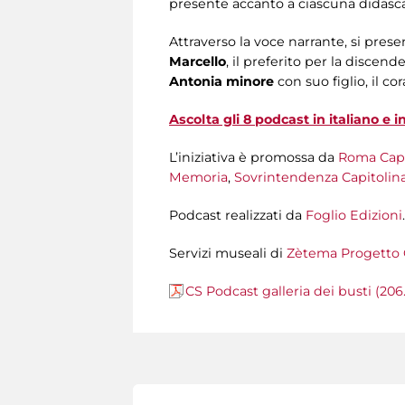
presente accanto a ciascuna didasca
Attraverso la voce narrante, si pre
Marcello
, il preferito per la discen
Antonia
minore
con suo figlio, il c
Ascolta gli 8 podcast in italiano e i
L’iniziativa è promossa da
Roma Capit
Memoria
,
Sovrintendenza Capitolina 
Podcast realizzati da
Foglio Edizioni
.
Servizi museali di
Zètema Progetto 
CS Podcast galleria dei busti (206