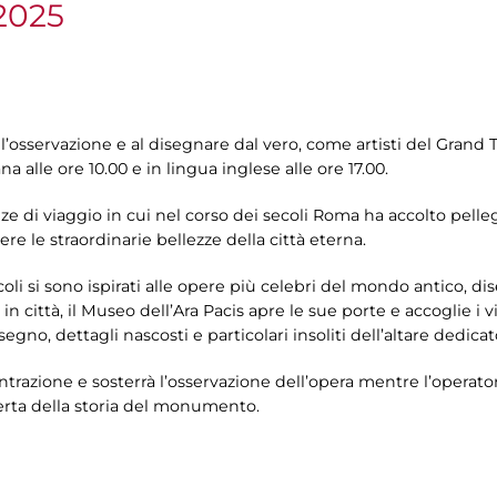
2025
ll’osservazione e al disegnare dal vero, come artisti del Gran
ana alle ore 10.00 e in lingua inglese alle ore 17.00.
e di viaggio in cui nel corso dei secoli Roma ha accolto pelleg
re le straordinarie bellezze della città eterna.
ecoli si sono ispirati alle opere più celebri del mondo antico, 
città, il Museo dell’Ara Pacis apre le sue porte e accoglie i vi
segno, dettagli nascosti e particolari insoliti dell’altare dedic
centrazione e sosterrà l’osservazione dell’opera mentre l’opera
erta della storia del monumento.