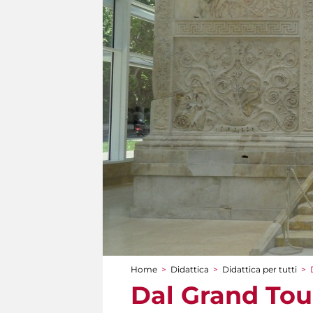
Home
>
Didattica
>
Didattica per tutti
>
Tu sei qui
Dal Grand Tour