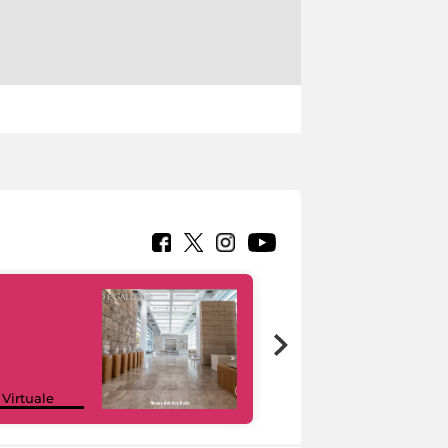
Google Arts &
 Virtuale
Culture