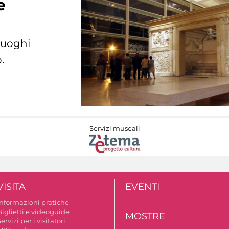
e
 luoghi
.
Servizi museali
VISITA
EVENTI
Informazioni pratiche
Biglietti e videoguide
MOSTRE
ervizi per i visitatori