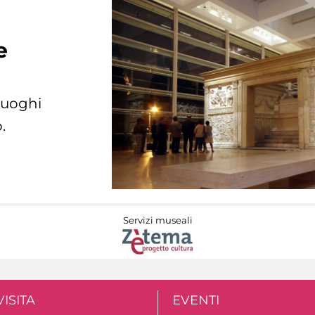
e
 luoghi
.
Servizi museali
VISITA
EVENTI