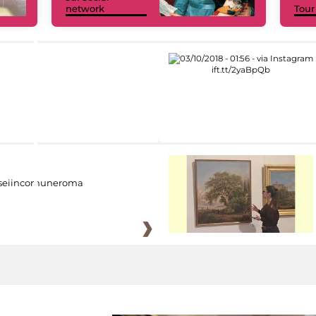
network
Tour
eiincomuneroma