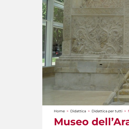
Home
>
Didattica
>
Didattica per tutti
>
Tu sei qui
Museo dell’Ara