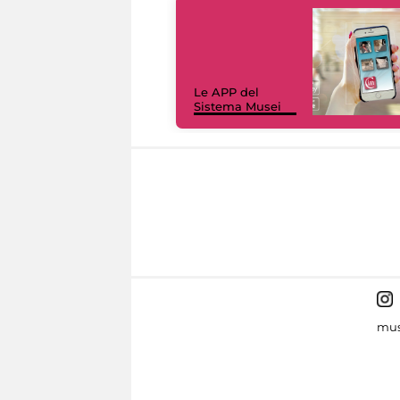
Le APP del
Sistema Musei
mus