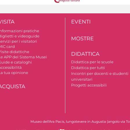
VISITA
EVENTI
Informazioni pratiche
Biglietti e videoguide
MOSTRE
ervizi per i visitatori
MIC card
isite didattiche
DIDATTICA
Le APP del Sistema Musei
Didattica per le scuole
Guide e cataloghi
ccessibilità
Didattica per tutti
La tua opinione
Incontri per docenti e studenti
universitari
Progetti accessibili
ACQUISTA
Museo dell'Ara Pacis, lungotevere in Augusta (angolo via To