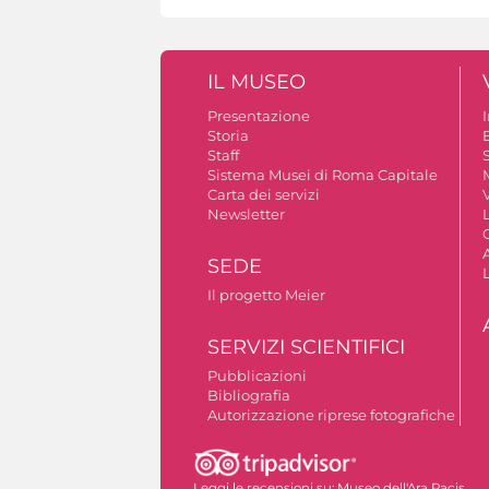
IL MUSEO
Presentazione
Storia
Staff
S
Sistema Musei di Roma Capitale
Carta dei servizi
V
Newsletter
A
SEDE
Il progetto Meier
SERVIZI SCIENTIFICI
Pubblicazioni
Bibliografia
Autorizzazione riprese fotografiche
Leggi le recensioni su:
Museo dell'Ara Pacis