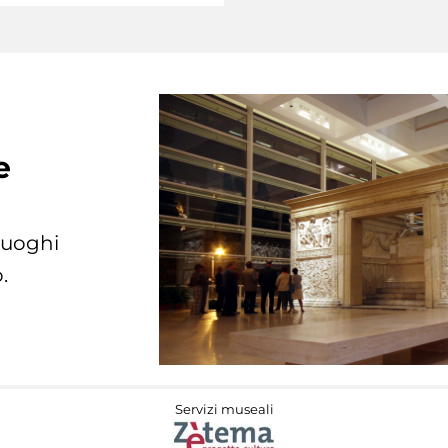
e
 luoghi
.
Servizi museali