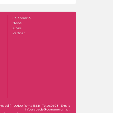
Calendario
News
Avvisi
Partner
macelli) - 00100 Roma (RM) - Tel.060608 - Email:
info.arapacis@comune.roma.it