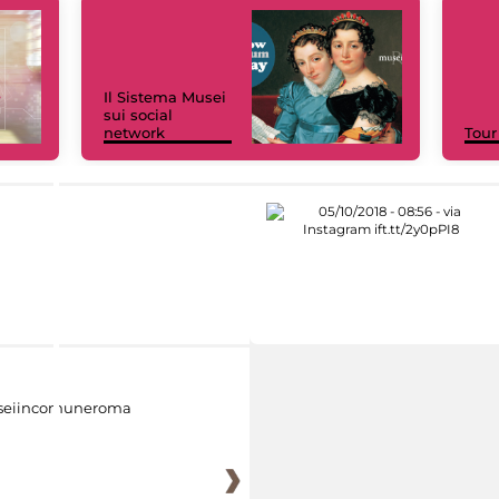
Il Sistema Musei
sui social
network
Tour
eiincomuneroma