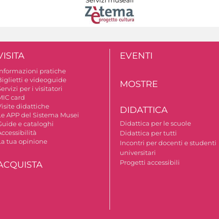
VISITA
EVENTI
Informazioni pratiche
Biglietti e videoguide
MOSTRE
ervizi per i visitatori
MIC card
isite didattiche
DIDATTICA
Le APP del Sistema Musei
Didattica per le scuole
Guide e cataloghi
ccessibilità
Didattica per tutti
La tua opinione
Incontri per docenti e studenti
universitari
Progetti accessibili
ACQUISTA