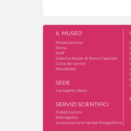
IL MUSEO
Presentazione
Storia
Staff
S
Sistema Musei di Roma Capitale
Carta dei servizi
V
Newsletter
A
SEDE
Il progetto Meier
SERVIZI SCIENTIFICI
Pubblicazioni
Bibliografia
Autorizzazione riprese fotografiche