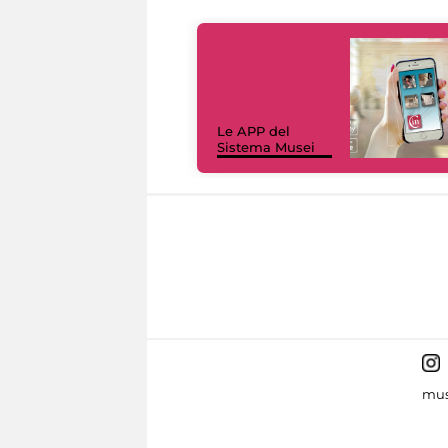
Le APP del
Sistema Musei
mus