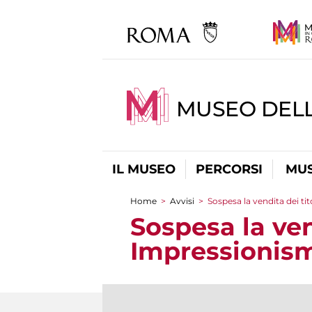
MUSEO DELL
IL MUSEO
PERCORSI
MUS
Home
>
Avvisi
>
Sospesa la vendita dei t
Tu sei qui
Sospesa la ven
Impressionism