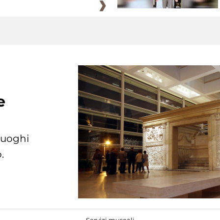
e
 luoghi
.
Servizi museali