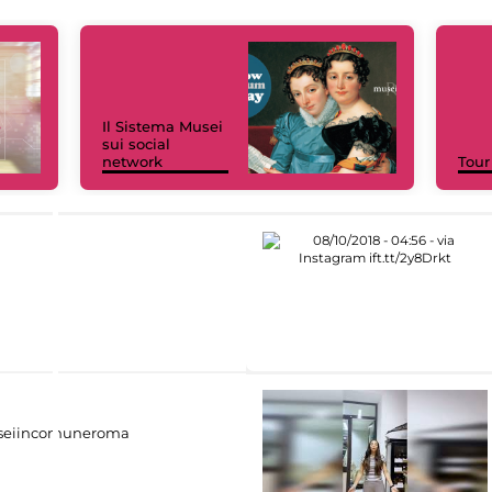
Il Sistema Musei
sui social
network
Tour
eiincomuneroma