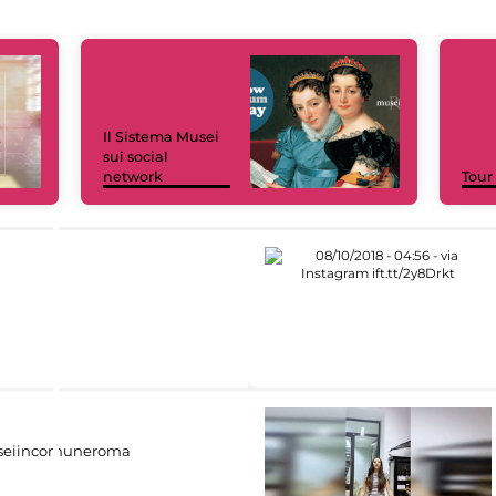
Il Sistema Musei
sui social
network
Tour
eiincomuneroma