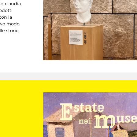
io-claudia
odotti
con la
uovo modo
le storie