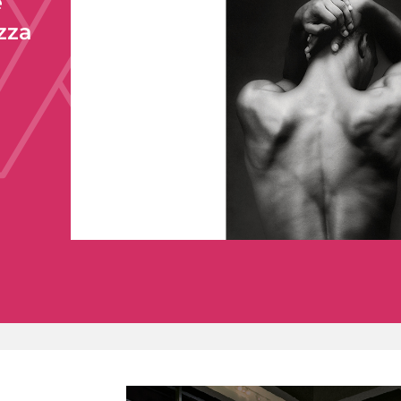
e
zza