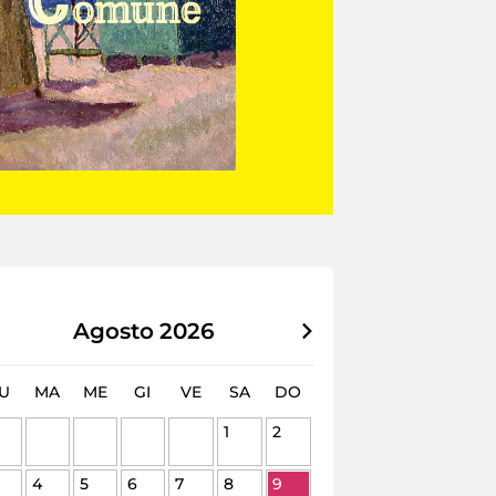
Agosto
2026
U
MA
ME
GI
VE
SA
DO
1
2
4
5
6
7
8
9