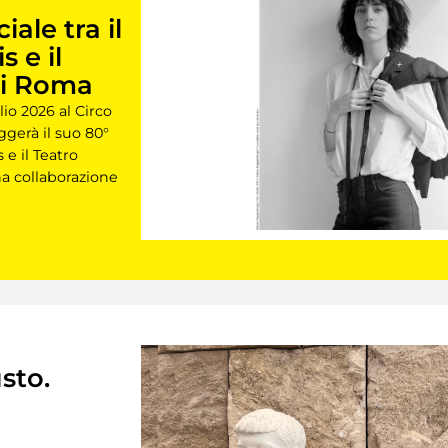
ale tra il
 e il
di Roma
lio 2026 al Circo
ggerà il suo 80°
 e il Teatro
a collaborazione
sto.