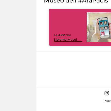
Museo dell'#AraPacis
Le APP del
Sistema Musei
mus