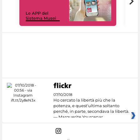
Il 
Le APP del
Mus
Sistema Musei
net
07/10/2018
Ho cercato la libertà più che la
potenza, e quest'ultima soltanto
perché, in parte, secondava la libertà.
— Marguerite Yourcenar