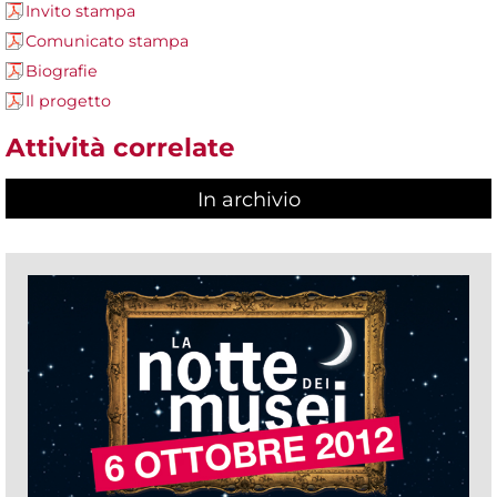
Invito stampa
Comunicato stampa
Biografie
Il progetto
Attività correlate
In archivio