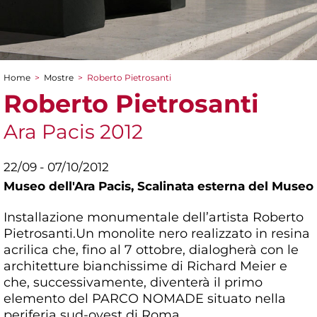
Home
>
Mostre
>
Roberto Pietrosanti
Tu sei qui
Roberto Pietrosanti
Ara Pacis 2012
22/09 - 07/10/2012
Museo dell'Ara Pacis,
Scalinata esterna del Museo
Installazione monumentale dell’artista Roberto
Pietrosanti.Un monolite nero realizzato in resina
acrilica che, fino al 7 ottobre, dialogherà con le
architetture bianchissime di Richard Meier e
che, successivamente, diventerà il primo
elemento del PARCO NOMADE situato nella
periferia sud-ovest di Roma.