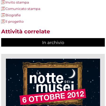
Invito stampa
Comunicato stampa
Biografie
Il progetto
Attività correlate
In archivio