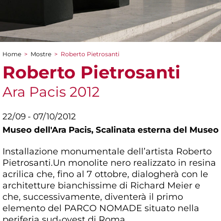
Home
>
Mostre
>
Roberto Pietrosanti
Tu sei qui
Roberto Pietrosanti
Ara Pacis 2012
22/09 - 07/10/2012
Museo dell'Ara Pacis,
Scalinata esterna del Museo
Installazione monumentale dell’artista Roberto
Pietrosanti.Un monolite nero realizzato in resina
acrilica che, fino al 7 ottobre, dialogherà con le
architetture bianchissime di Richard Meier e
che, successivamente, diventerà il primo
elemento del PARCO NOMADE situato nella
periferia sud-ovest di Roma.