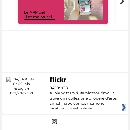
Il 
Le APP del
Mus
Sistema Musei
net
04/10/2018
Al piano terra di #PalazzoPrimoli si
trova una collezione di opere d’arte,
cimeli napoleonici, memorie
familiari. La collezione