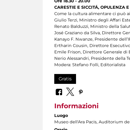
Ore 18.30 - 20.00
CARESTIE E SICCITÁ, OPULENZA 
Come la cultura alimentare ci può aiu
Giulio Terzi, Ministro degli Affari Est
Renato Balduzzi, Ministro della Salu
José Graziano da Silva, Direttore Ge
Kanayo F. Nwanze, Presidente dell’
Ertharin Cousin, Direttore Esecuti
Emile Frison, Direttore Generale di 
Nerio Alessandri, Presidente della
Modera: Stefano Folli, Editorialista
Gratis
Informazioni
Luogo
Museo dell'Ara Pacis
, Auditorium del
Orario