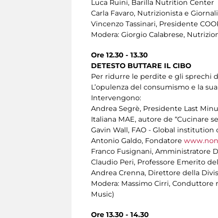
Luca Ruini, Barilla Nutrition Center
Carla Favaro, Nutrizionista e Giornal
Vincenzo Tassinari, Presidente COOP
Modera: Giorgio Calabrese, Nutrizion
Ore 12.30 - 13.30
DETESTO BUTTARE IL CIBO
Per ridurre le perdite e gli sprechi d
L’opulenza del consumismo e la sua 
Intervengono:
Andrea Segrè, Presidente Last Minu
Italiana MAE, autore de “Cucinare se
Gavin Wall, FAO - Global institution
Antonio Galdo, Fondatore
www.nons
Franco Fusignani, Amministratore D
Claudio Peri, Professore Emerito del
Andrea Crenna, Direttore della Di
Modera: Massimo Cirri, Conduttore r
Music)
Ore 13.30 - 14.30