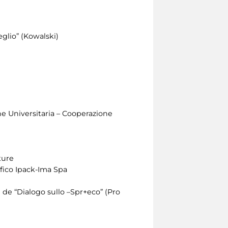
eglio” (Kowalski)
e Universitaria – Cooperazione
ture
ifico Ipack-Ima Spa
 de “Dialogo sullo –Spr+eco” (Pro