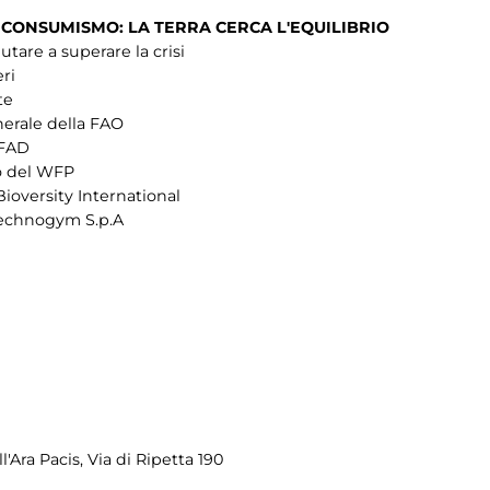
E CONSUMISMO:
LA TERRA CERCA L'EQUILIBRIO
tare a superare la crisi
eri
te
nerale della FAO
IFAD
vo del WFP
Bioversity International
 Technogym S.p.A
l'Ara Pacis, Via di Ripetta 190