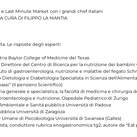
 e Last Minute Market con i grandi chef italiani
 CURA DI FILIPPO LA MANTIA
ita. Le risposte degli esperti
tria Baylor College of Medicine del Texas
, Direttore del Centro di Ricerca per la nutrizione dei bambini
uto di gastroenterologia, nutrizione e malattie del fegato Schn
Dietologia e Diabetologia Specialista in Scienza dell'Aliment
assi” (Il pensiero Scientifico)
ia generale e specialistica, la facoltà di medicina e chirurgia d
troenterologia e nutrizione, Ospedale Pediatrico di Zurigo
Ambientale e Sanità pubblica Università di Padova
ubblica Università di Zaragoza
 Umane di Psicobiologia Università di Swansea (Galles)
ta, conduttore rubrica enogastronomica tg2, autore de "Eat p