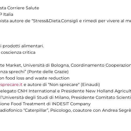
ista Corriere Salute
 Italia
ista autore de “Stress&Dieta.Consigli e rimedi per vivere al m
i prodotti alimentari.
coscienza critica
te Market, Università di Bologna, Coordinamento Cooperazion
nza sprechi” (Ponte delle Grazie)
 on food loss and waste reduction
precare.it
e autore di "Non sprecare" (Einaudi)
elegato CNH International e Presidente New Holland Agricul
l’Università degli Studi di Milano, Presidente Comitato Scient
visione Food Treatment di INDESIT Company
adiofonico “Caterpillar”, Psicologo, coautore con Andrea Segrè