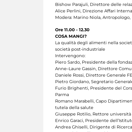
Bishow Parajuli, Direttore delle rela
Alice Perlini, Direzione Affari Inter
Modera: Marino Niola, Antropologo, 
Ore 11.00 - 12.30
COSA MANGI?
La qualità degli alimenti nella societ
società post-industriale
Intervengono:
Piero Sardo, Presidente della fonda
Anne–Laure Gassin, Direttore Comuni
Daniele Rossi, Direttore General
Pietro Giordano, Segretario Gene
Furio Brighenti, Presidente del Cors
Parma
Romano Marabelli, Capo Dipartimento 
tutela della salute
Giuseppe Rotilio, Rettore università
Enrico Garaci, Presidente dell’Istitu
Andrea Ghiselli, Dirigente di Ricerca