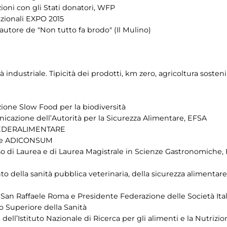
zioni con gli Stati donatori, WFP
nazionali EXPO 2015
autore de "Non tutto fa brodo" (Il Mulino)
à industriale. Tipicità dei prodotti, km zero, agricoltura sosteni
zione Slow Food per la biodiversità
cazione dell’Autorità per la Sicurezza Alimentare, EFSA
e FEDERALIMENTARE
rale ADICONSUM
o di Laurea e di Laurea Magistrale in Scienze Gastronomiche, Fa
della sanità pubblica veterinaria, della sicurezza alimentare e
 San Raffaele Roma e Presidente Federazione delle Società Ital
to Superiore della Sanità
 dell’Istituto Nazionale di Ricerca per gli alimenti e la Nutrizi