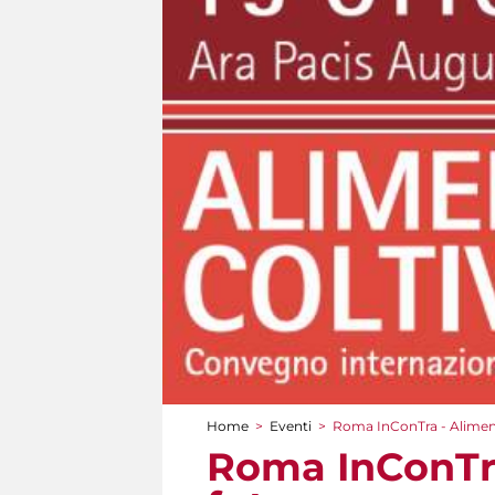
Home
>
Eventi
>
Roma InConTra - Alimentar
Tu sei qui
Roma InConTra 