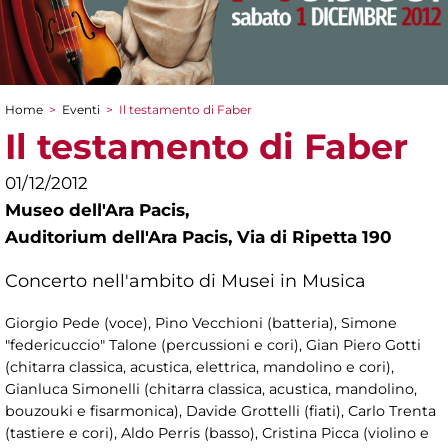
Home
>
Eventi
>
Il testamento di Faber
Tu sei qui
Il testamento di Faber
01/12/2012
Museo dell'Ara Pacis,
Auditorium dell'Ara Pacis, Via di Ripetta 190
Concerto nell'ambito di Musei in Musica
Giorgio Pede (voce), Pino Vecchioni (batteria), Simone
"federicuccio" Talone (percussioni e cori), Gian Piero Gotti
(chitarra classica, acustica, elettrica, mandolino e cori),
Gianluca Simonelli (chitarra classica, acustica, mandolino,
bouzouki e fisarmonica), Davide Grottelli (fiati), Carlo Trenta
(tastiere e cori), Aldo Perris (basso), Cristina Picca (violino e