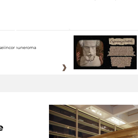
eiincomuneroma
e