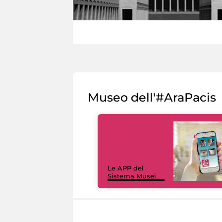
Museo dell'#AraPacis
Le APP del
Sistema Musei