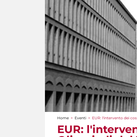
Home
>
Eventi
>
EUR: l'intervento dei cos
Tu sei qui
EUR: l'interve