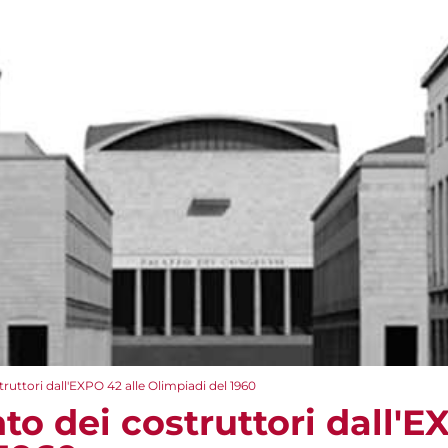
truttori dall'EXPO 42 alle Olimpiadi del 1960
nto dei costruttori dall'E