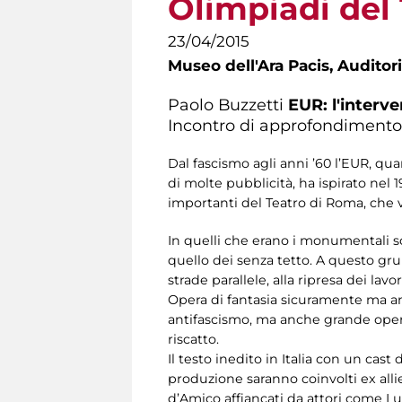
Olimpiadi del
23/04/2015
Museo dell'Ara Pacis,
Auditori
Paolo Buzzetti
EUR: l'interve
Incontro di approfondimento n
Dal fascismo agli anni ’60 l’EUR, quar
di molte pubblicità, ha ispirato nel 
importanti del Teatro di Roma, che 
In quelli che erano i monumentali sc
quello dei senza tetto. A questo grup
strade parallele, alla ripresa dei lav
Opera di fantasia sicuramente ma anc
antifascismo, ma anche grande opera
riscatto.
Il testo inedito in Italia con un cas
produzione saranno coinvolti ex all
d’Amico affiancati da attori come Lu