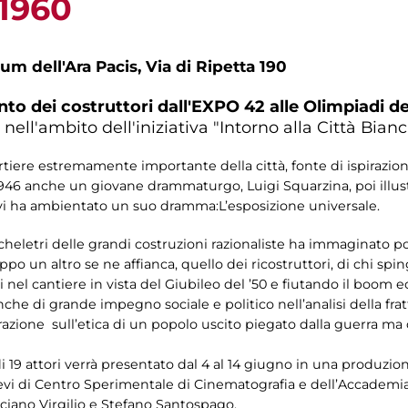
 1960
um dell'Ara Pacis, Via di Ripetta 190
nto dei costruttori dall'EXPO 42 alle Olimpiadi de
ell'ambito dell'iniziativa "Intorno alla Città Bian
tiere estremamente importante della città, fonte di ispirazione p
1946 anche un giovane drammaturgo, Luigi Squarzina, poi illustr
vi ha ambientato un suo dramma:L’esposizione universale.
heletri delle grandi costruzioni razionaliste ha immaginato po
po un altro se ne affianca, quello dei ricostruttori, di chi spin
ori nel cantiere in vista del Giubileo del ’50 e fiutando il boom
he di grande impegno sociale e politico nell’analisi della frat
zione sull’etica di un popolo uscito piegato dalla guerra ma 
t di 19 attori verrà presentato dal 4 al 14 giugno in una produzi
ievi di Centro Sperimentale di Cinematografia e dell’Accademi
ciano Virgilio e Stefano Santospago.