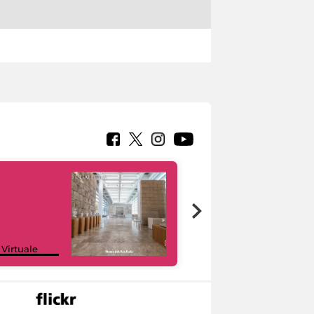
Google Arts &
 Virtuale
Culture