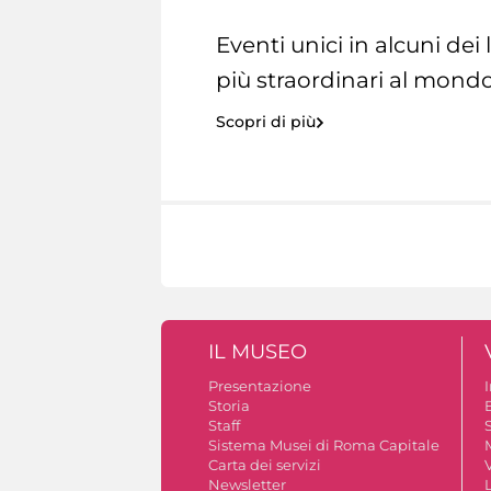
Eventi unici in alcuni dei
più straordinari al mondo
Scopri di più
IL MUSEO
Presentazione
Storia
Staff
S
Sistema Musei di Roma Capitale
Carta dei servizi
V
Newsletter