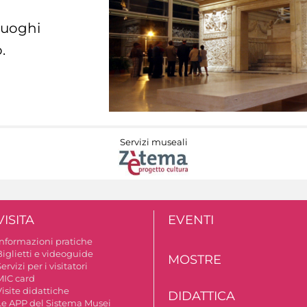
 luoghi
.
Servizi museali
VISITA
EVENTI
Informazioni pratiche
Biglietti e videoguide
MOSTRE
ervizi per i visitatori
MIC card
isite didattiche
DIDATTICA
Le APP del Sistema Musei