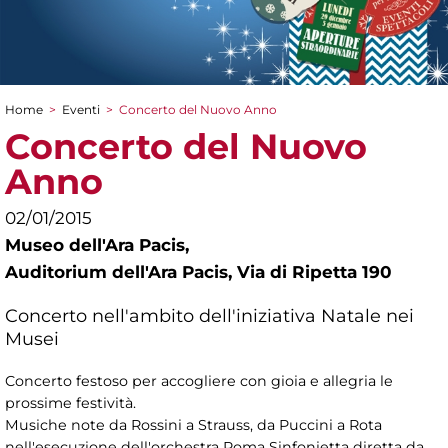
Home
>
Eventi
>
Concerto del Nuovo Anno
Tu sei qui
Concerto del Nuovo
Anno
02/01/2015
Museo dell'Ara Pacis,
Auditorium dell'Ara Pacis, Via di Ripetta 190
Concerto nell'ambito dell'iniziativa Natale nei
Musei
Concerto festoso per accogliere con gioia e allegria le
prossime festività.
Musiche note da Rossini a Strauss, da Puccini a Rota
nell'esecuzione dell'orchestra Roma Sinfonietta diretta da