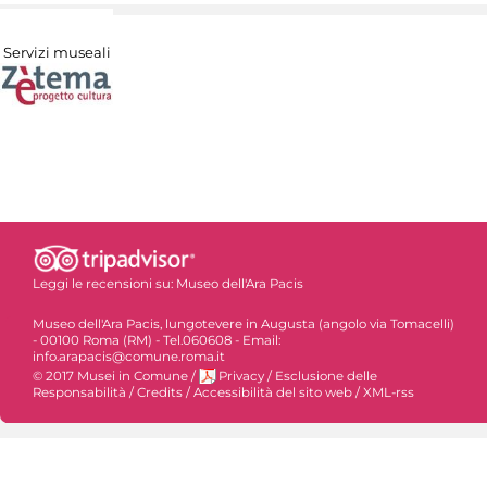
Servizi museali
Leggi le recensioni su:
Museo dell'Ara Pacis
Museo dell'Ara Pacis, lungotevere in Augusta (angolo via Tomacelli)
- 00100 Roma (RM) - Tel.060608 - Email:
info.arapacis@comune.roma.it
© 2017 Musei in Comune
/
Privacy
/
Esclusione delle
Responsabilità
/
Credits
/
Accessibilità del sito web
/
XML-rss