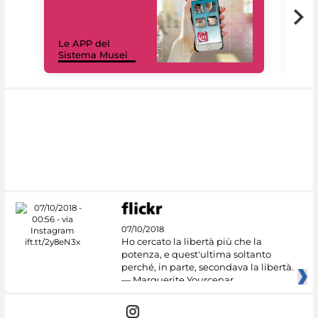
Il 
Le APP del
Mus
Sistema Musei
net
07/10/2018
Ho cercato la libertà più che la
potenza, e quest'ultima soltanto
perché, in parte, secondava la libertà.
— Marguerite Yourcenar