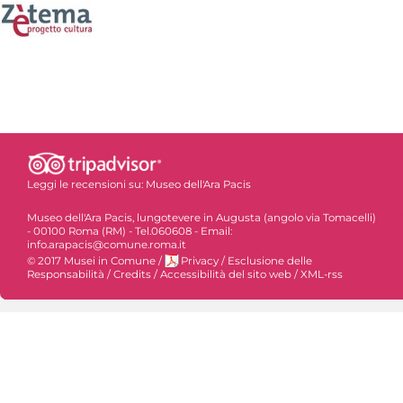
Leggi le recensioni su:
Museo dell'Ara Pacis
Museo dell'Ara Pacis, lungotevere in Augusta (angolo via Tomacelli)
- 00100 Roma (RM) - Tel.060608 - Email:
info.arapacis@comune.roma.it
© 2017 Musei in Comune
/
Privacy
/
Esclusione delle
Responsabilità
/
Credits
/
Accessibilità del sito web
/
XML-rss