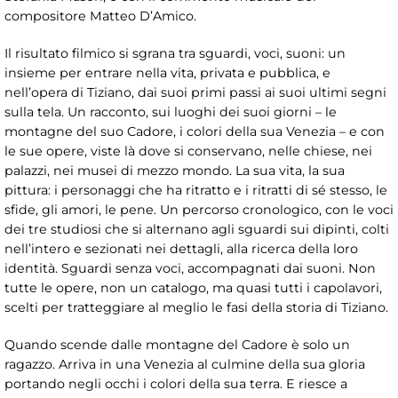
compositore Matteo D’Amico.
Il risultato filmico si sgrana tra sguardi, voci, suoni: un
insieme per entrare nella vita, privata e pubblica, e
nell’opera di Tiziano, dai suoi primi passi ai suoi ultimi segni
sulla tela. Un racconto, sui luoghi dei suoi giorni – le
montagne del suo Cadore, i colori della sua Venezia – e con
le sue opere, viste là dove si conservano, nelle chiese, nei
palazzi, nei musei di mezzo mondo. La sua vita, la sua
pittura: i personaggi che ha ritratto e i ritratti di sé stesso, le
sfide, gli amori, le pene. Un percorso cronologico, con le voci
dei tre studiosi che si alternano agli sguardi sui dipinti, colti
nell’intero e sezionati nei dettagli, alla ricerca della loro
identità. Sguardi senza voci, accompagnati dai suoni. Non
tutte le opere, non un catalogo, ma quasi tutti i capolavori,
scelti per tratteggiare al meglio le fasi della storia di Tiziano.
Quando scende dalle montagne del Cadore è solo un
ragazzo. Arriva in una Venezia al culmine della sua gloria
portando negli occhi i colori della sua terra. E riesce a