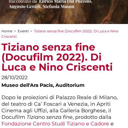
Home
>
Eventi
>
Tiziano senza fine (Docufilm 2022). Di Luca e Nino
Tu sei qui
Criscenti
Tiziano senza fine
(Docufilm 2022). Di
Luca e Nino Criscenti
28/10/2022
Museo dell'Ara Pacis,
Auditorium
Dopo le proiezioni di Palazzo Reale di Milano,
del teatro di Ca’ Foscari a Venezia, in Apriti
Cinema agli Uffizi, alla Galleria Borghese, il
Docufilm
Tiziano senza fine
, prodotto dalla
Fondazione Centro Studi Tiziano e Cadore
e