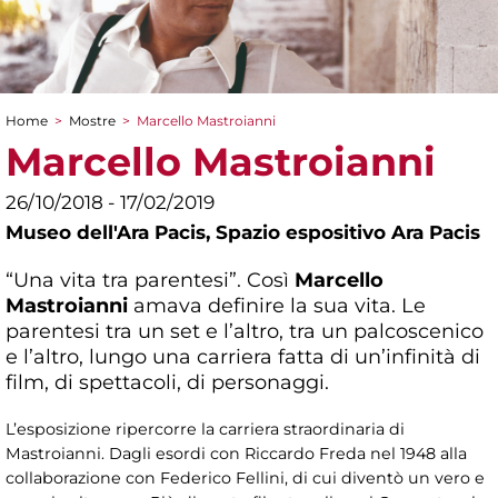
Home
>
Mostre
>
Marcello Mastroianni
Tu sei qui
Marcello Mastroianni
26/10/2018 - 17/02/2019
Museo dell'Ara Pacis,
Spazio espositivo Ara Pacis
“Una vita tra parentesi”. Così
Marcello
Mastroianni
amava definire la sua vita. Le
parentesi tra un set e l’altro, tra un palcoscenico
e l’altro, lungo una carriera fatta di un’infinità di
film, di spettacoli, di personaggi.
L’esposizione ripercorre la carriera straordinaria di
Mastroianni. Dagli esordi con Riccardo Freda nel 1948 alla
collaborazione con Federico Fellini, di cui diventò un vero e