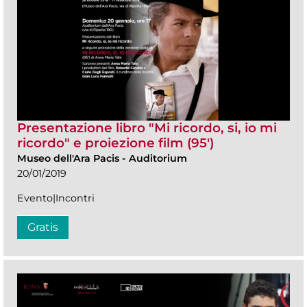
Presentazione libro "Mi ricordo, si, io mi
ricordo" e proiezione film (95')
Museo dell'Ara Pacis
-
Auditorium
20/01/2019
Evento|Incontri
Gratis