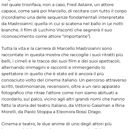
nel quale trionfava, non a caso, Fred Astaire, un attore
capace, come sarà poi Marcello, di recitare con tutto il corpo
(ricordiamo una delle sequenze fondamentali interpretate
da Mastroianni: quella in cui si scatena nel ballo in Le notti
bianche, il film di Luchino Visconti che segnerà il suo
riconoscimento come attore “importante”).
Tutta la vita e la carriera di Marcello Mastroianni sono
raccontate in questa mostra che raccoglie i suoi ritratti più
belli, i cimeli e le tracce dei suoi film e dei suoi spettacoli,
alternando immagini e racconti e immergendo lo
spettatore in quello che è stato ed è ancora il più
conosciuto volto del cinema italiano. Un percorso attraverso
scritti, testimonianze, recensioni, oltre a un raro apparato
fotografico che ritrae l’attore come non siamo abituati a
ricordarlo, sul palco, vicino agli altri grandi nomi che hanno
fatto la storia del teatro italiano, da Vittorio Gassman a Rina
Morelli, da Paolo Stoppa a Eleonora Rossi Drago.
Cinema e teatro, le due anime di uno degli attori più