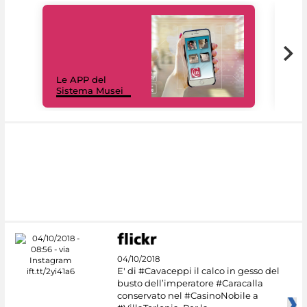
Il 
Le APP del
Mus
Sistema Musei
net
04/10/2018
E' di #Cavaceppi il calco in gesso del
busto dell’imperatore #Caracalla
conservato nel #CasinoNobile a