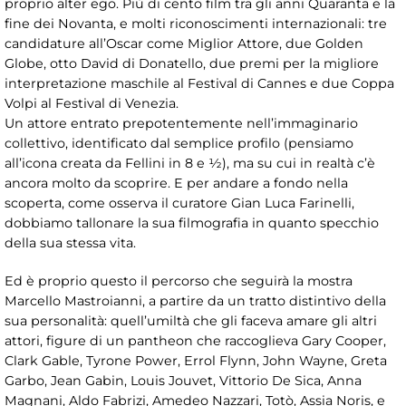
proprio alter ego. Più di cento film tra gli anni Quaranta e la
fine dei Novanta, e molti riconoscimenti internazionali: tre
candidature all’Oscar come Miglior Attore, due Golden
Globe, otto David di Donatello, due premi per la migliore
interpretazione maschile al Festival di Cannes e due Coppa
Volpi al Festival di Venezia.
Un attore entrato prepotentemente nell’immaginario
collettivo, identificato dal semplice profilo (pensiamo
all’icona creata da Fellini in 8 e ½), ma su cui in realtà c’è
ancora molto da scoprire. E per andare a fondo nella
scoperta, come osserva il curatore Gian Luca Farinelli,
dobbiamo tallonare la sua filmografia in quanto specchio
della sua stessa vita.
Ed è proprio questo il percorso che seguirà la mostra
Marcello Mastroianni, a partire da un tratto distintivo della
sua personalità: quell’umiltà che gli faceva amare gli altri
attori, figure di un pantheon che raccoglieva Gary Cooper,
Clark Gable, Tyrone Power, Errol Flynn, John Wayne, Greta
Garbo, Jean Gabin, Louis Jouvet, Vittorio De Sica, Anna
Magnani, Aldo Fabrizi, Amedeo Nazzari, Totò, Assia Noris, e