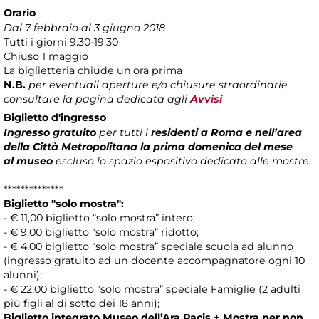
Orario
Dal 7 febbraio al 3 giugno 2018
Tutti i giorni 9.30-19.30
Chiuso 1 maggio
La biglietteria chiude un'ora prima
N.B.
per eventuali aperture e/o chiusure straordinarie
consultare la pagina dedicata agli
Avvisi
Biglietto d'ingresso
Ingresso gratuito
per tutti i
residenti a Roma e nell’area
della Città Metropolitana la prima domenica del mese
al museo
escluso lo spazio espositivo dedicato alle mostre.
**************
Biglietto "solo mostra":
- € 11,00 biglietto “solo mostra” intero;
- € 9,00 biglietto “solo mostra” ridotto;
- € 4,00 biglietto “solo mostra” speciale scuola ad alunno
(ingresso gratuito ad un docente accompagnatore ogni 10
alunni);
- € 22,00 biglietto “solo mostra” speciale Famiglie (2 adulti
più figli al di sotto dei 18 anni);
Biglietto integrato Museo dell’Ara Pacis + Mostra per non