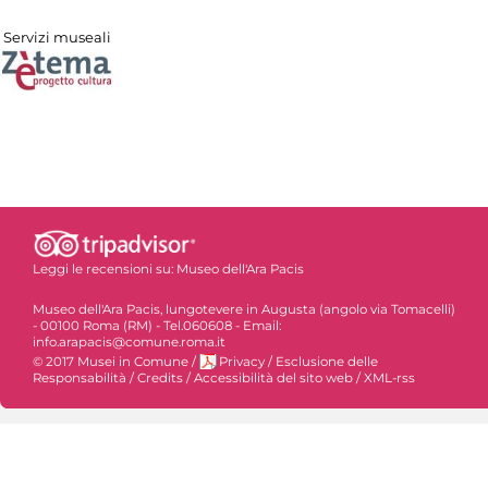
Servizi museali
Leggi le recensioni su:
Museo dell'Ara Pacis
Museo dell'Ara Pacis, lungotevere in Augusta (angolo via Tomacelli)
- 00100 Roma (RM) - Tel.060608 - Email:
info.arapacis@comune.roma.it
© 2017 Musei in Comune
/
Privacy
/
Esclusione delle
Responsabilità
/
Credits
/
Accessibilità del sito web
/
XML-rss