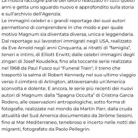
La mostra raccoglie parte del lavoro realizzato in tutti questi
anni e getta uno sguardo nuovo e approfondito sulla storia
e sull’archivio dell’Agenzia.
Le immagini celebri e i grandi reportage dei suoi autori
permettono di comprendere in che modo e per quale
motivo Magnum sia diventata diversa, unica e leggendaria.
Dal reportage sui lavoratori immigrati negli USA, realizzato
da Eve Arnold negli anni Cinquanta, ai ritratti di “famiglia”,
teneri e intimi, di Elliott Erwitt; dalle celebri immagini degli
zingari di Josef Koudelka, fino alla toccante serie realizzata
nel 1968 da Paul Fusco sul "Funeral Train", il treno che
trasportò la salma di Robert Kennedy nel suo ultimo viaggio
verso il cimitero di Arlington, attraversando un’America
sconvolta e dolente. E ancora, le serie più recenti dei nuovi
autori di Magnum: dalla “Spagna Occulta” di Cristina Garcia
Rodero, alle osservazioni antropologiche, sotto forma di
fotografie, realizzate nel mondo da Martin Parr; dalla cruda
attualità del Sud America documentato da Jérôme Sessini,
fino al Mar Mediterraneo, tenebroso e incerto nelle notti dei
migranti, fotografato da Paolo Pellegrin.