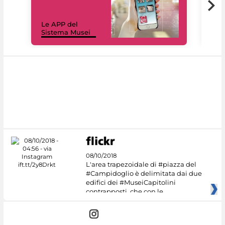
Il 
Le APP del
Mus
Sistema Musei
net
08/10/2018
L'area trapezoidale di #piazza del
#Campidoglio è delimitata dai due
edifici dei #MuseiCapitolini
contrapposti, che con le