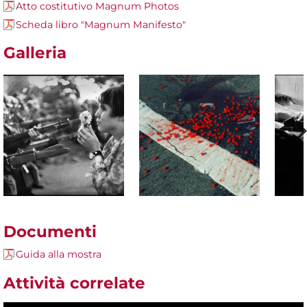
Atto costitutivo Magnum Photos
Scheda libro "Magnum Manifesto"
Galleria
Documenti
Guida alla mostra
Attività correlate