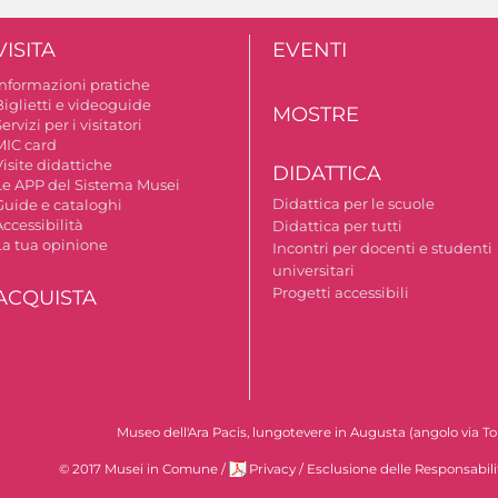
VISITA
EVENTI
Informazioni pratiche
Biglietti e videoguide
MOSTRE
ervizi per i visitatori
MIC card
isite didattiche
DIDATTICA
Le APP del Sistema Musei
Didattica per le scuole
Guide e cataloghi
ccessibilità
Didattica per tutti
La tua opinione
Incontri per docenti e studenti
universitari
Progetti accessibili
ACQUISTA
Museo dell'Ara Pacis, lungotevere in Augusta (angolo via To
© 2017 Musei in Comune
/
Privacy
/
Esclusione delle Responsabili