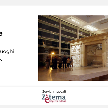
e
 luoghi
.
Servizi museali