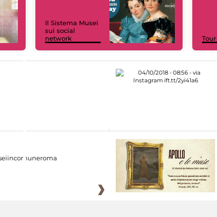
Il Sistema Musei
sui social
network
Tour
eiincomuneroma