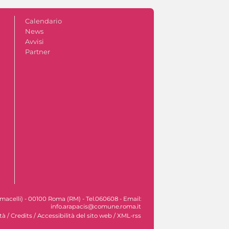
Calendario
News
Avvisi
Partner
macelli) - 00100 Roma (RM) - Tel.060608 - Email:
info.arapacis@comune.roma.it
tà
/
Credits
/
Accessibilità del sito web
/
XML-rss