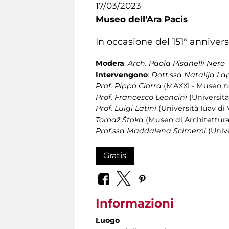
17/03/2023
Museo dell'Ara Pacis
In occasione del 151° anniversa
Modera
:
Arch. Paola Pisanelli Nero
Intervengono
:
Dott.ssa Natalija La
Prof. Pippo Ciorra
(MAXXI - Museo naz
Prof. Francesco Leoncini
(Università
Prof. Luigi Latini
(Università Iuav di
Tomaž Štoka
(Museo di Architettura
Prof.ssa Maddalena Scimemi
(Univ
Gratis
Informazioni
Luogo