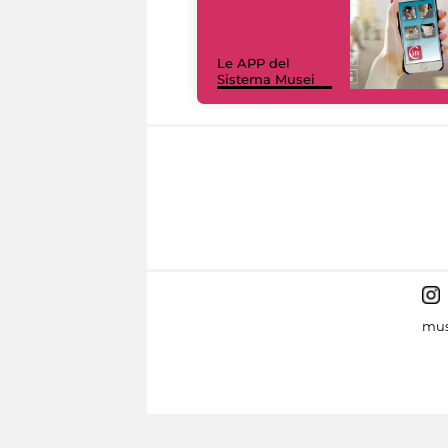
Le APP del
Sistema Musei
mus