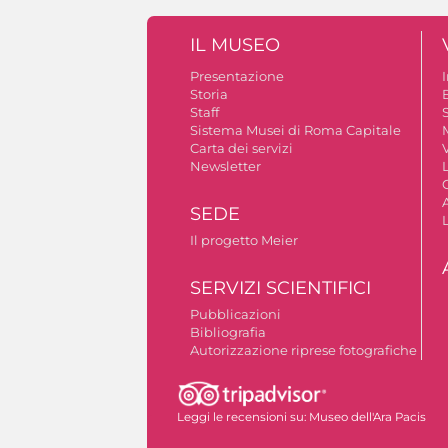
IL MUSEO
Presentazione
Storia
Staff
S
Sistema Musei di Roma Capitale
Carta dei servizi
V
Newsletter
A
SEDE
Il progetto Meier
SERVIZI SCIENTIFICI
Pubblicazioni
Bibliografia
Autorizzazione riprese fotografiche
Leggi le recensioni su:
Museo dell'Ara Pacis