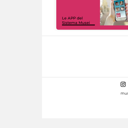
Le APP del
Sistema Musei
mus