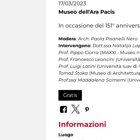
17/03/2023
Museo dell'Ara Pacis
In occasione del 151° anniversa
Modera
:
Arch. Paola Pisanelli Nero
Intervengono
:
Dott.ssa Natalija La
Prof. Pippo Ciorra
(MAXXI - Museo naz
Prof. Francesco Leoncini
(Università
Prof. Luigi Latini
(Università Iuav di
Tomaž Štoka
(Museo di Architettura
Prof.ssa Maddalena Scimemi
(Univ
Gratis
Informazioni
Luogo