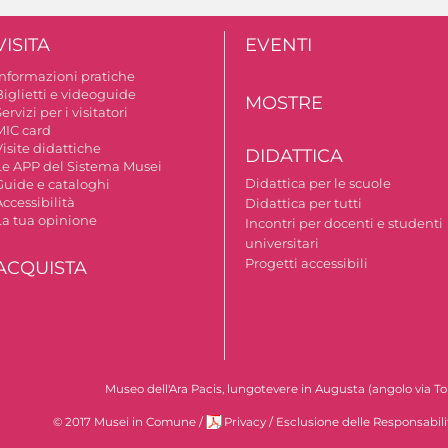
VISITA
EVENTI
Informazioni pratiche
Biglietti e videoguide
MOSTRE
ervizi per i visitatori
MIC card
isite didattiche
DIDATTICA
Le APP del Sistema Musei
Didattica per le scuole
Guide e cataloghi
ccessibilità
Didattica per tutti
La tua opinione
Incontri per docenti e studenti
universitari
Progetti accessibili
ACQUISTA
Museo dell'Ara Pacis, lungotevere in Augusta (angolo via To
© 2017 Musei in Comune
/
Privacy
/
Esclusione delle Responsabili