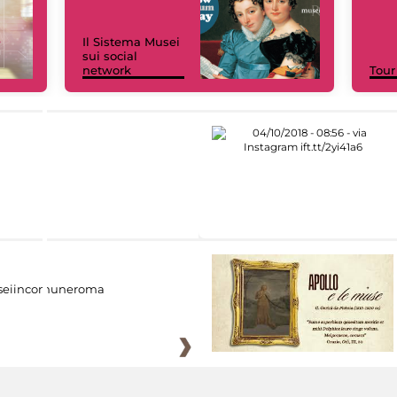
Il Sistema Musei
sui social
network
Tour
eiincomuneroma