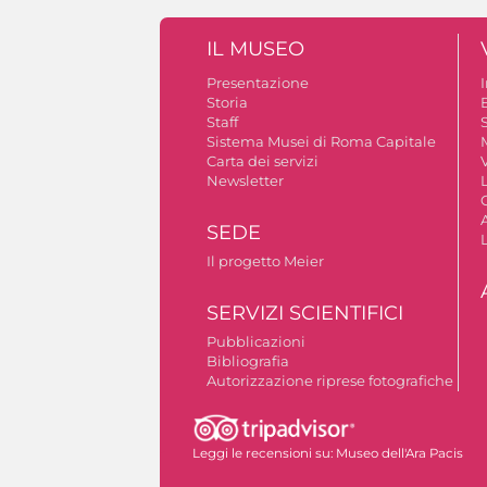
IL MUSEO
Presentazione
Storia
Staff
S
Sistema Musei di Roma Capitale
Carta dei servizi
V
Newsletter
A
SEDE
Il progetto Meier
SERVIZI SCIENTIFICI
Pubblicazioni
Bibliografia
Autorizzazione riprese fotografiche
Leggi le recensioni su:
Museo dell'Ara Pacis