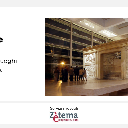
e
 luoghi
.
Servizi museali