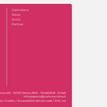
Calendario
News
Avvisi
Partner
macelli) - 00100 Roma (RM) - Tel.060608 - Email:
info.arapacis@comune.roma.it
tà
/
Credits
/
Accessibilità del sito web
/
XML-rss