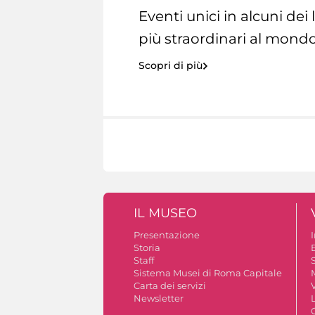
Eventi unici in alcuni dei
più straordinari al mondo
Scopri di più
IL MUSEO
Presentazione
Storia
Staff
S
Sistema Musei di Roma Capitale
Carta dei servizi
V
Newsletter