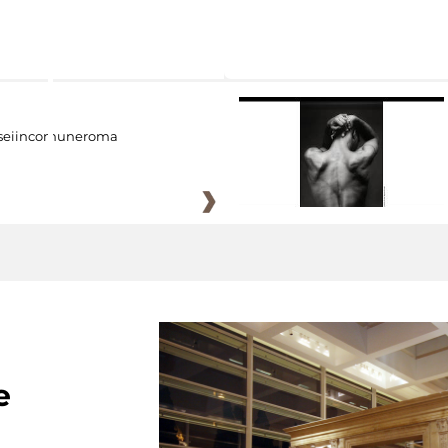
eiincomuneroma
e