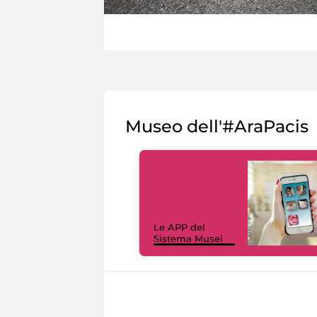
Museo dell'#AraPacis
Le APP del
Sistema Musei