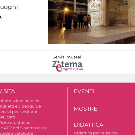
 luoghi
.
Servizi museali
VISITA
EVENTI
Informazioni pratiche
Biglietti e videoguide
MOSTRE
ervizi per i visitatori
MIC card
isite didattiche
DIDATTICA
Le APP del Sistema Musei
Didattica per le scuole
Guide e cataloghi