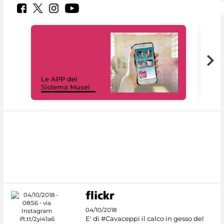
Il 
Le APP del
Mus
Sistema Musei
net
04/10/2018
E' di #Cavaceppi il calco in gesso del