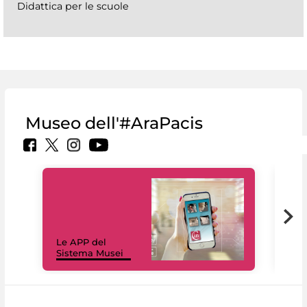
Didattica per le scuole
Museo dell'#AraPacis
Il 
Le APP del
Mus
Sistema Musei
net