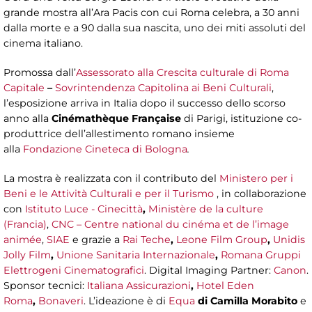
grande mostra all’Ara Pacis con cui Roma celebra, a 30 anni
dalla morte e a 90 dalla sua nascita, uno dei miti assoluti del
cinema italiano.
Promossa dall’
Assessorato alla Crescita culturale di Roma
Capitale
–
Sovrintendenza Capitolina ai Beni Culturali
,
l’esposizione arriva in Italia dopo il successo dello scorso
anno alla
Cinémathèque Française
di Parigi, istituzione co-
produttrice dell’allestimento romano insieme
alla
Fondazione Cineteca di Bologna
.
La mostra è realizzata con il contributo del
Ministero per i
Beni e le Attività Culturali e per il Turismo
, in collaborazione
con
Istituto Luce - Cinecittà
,
Ministère de la culture
(Francia)
,
CNC – Centre national du cinéma et de l’image
animée
,
SIAE
e grazie a
Rai Teche
,
Leone Film Group
,
Unidis
Jolly Film
,
Unione Sanitaria Internazionale
,
Romana Gruppi
Elettrogeni Cinematografici
. Digital Imaging Partner:
Canon
.
Sponsor tecnici:
Italiana Assicurazioni
,
Hotel Eden
Roma
,
Bonaveri
. L’ideazione è di
Equa
di Camilla Morabito
e