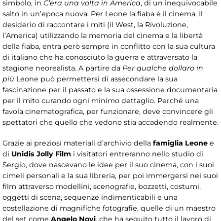
simbolo, in
C’era una volta in America
, di un inequivocabile
salto in un’epoca nuova. Per Leone la fiaba è il cinema. Il
desiderio di raccontare i miti (il West, la Rivoluzione,
l’America) utilizzando la memoria del cinema e la libertà
della fiaba, entra però sempre in conflitto con la sua cultura
di italiano che ha conosciuto la guerra e attraversato la
stagione neorealista. A partire da
Per qualche dollaro in
più
Leone può permettersi di assecondare la sua
fascinazione per il passato e la sua ossessione documentaria
per il mito curando ogni minimo dettaglio. Perché una
favola cinematografica, per funzionare, deve convincere gli
spettatori che quello che vedono stia accadendo realmente.
Grazie ai preziosi materiali d’archivio della
famiglia Leone
e
di
Unidis Jolly Film
i visitatori entreranno nello studio di
Sergio, dove nascevano le idee per il suo cinema, con i suoi
cimeli personali e la sua libreria, per poi immergersi nei suoi
film attraverso modellini, scenografie, bozzetti, costumi,
oggetti di scena, sequenze indimenticabili e una
costellazione di magnifiche fotografie, quelle di un maestro
del set come
Angelo Novi
, che ha seguito tutto il lavoro di