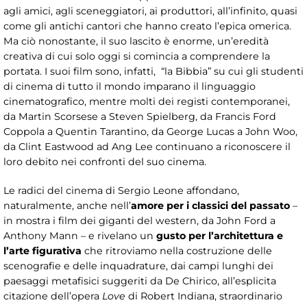
agli amici, agli sceneggiatori, ai produttori, all’infinito, quasi
come gli antichi cantori che hanno creato l’epica omerica.
Ma ciò nonostante, il suo lascito è enorme, un’eredità
creativa di cui solo oggi si comincia a comprendere la
portata. I suoi film sono, infatti, “la Bibbia” su cui gli studenti
di cinema di tutto il mondo imparano il linguaggio
cinematografico, mentre molti dei registi contemporanei,
da Martin Scorsese a Steven Spielberg, da Francis Ford
Coppola a Quentin Tarantino, da George Lucas a John Woo,
da Clint Eastwood ad Ang Lee continuano a riconoscere il
loro debito nei confronti del suo cinema.
Le radici del cinema di Sergio Leone affondano,
naturalmente, anche nell’
amore per i classici del passato
–
in mostra i film dei giganti del western, da John Ford a
Anthony Mann – e rivelano un
gusto per l’architettura e
l’arte figurativa
che ritroviamo nella costruzione delle
scenografie e delle inquadrature, dai campi lunghi dei
paesaggi metafisici suggeriti da De Chirico, all’esplicita
citazione dell’opera
Love
di Robert Indiana, straordinario