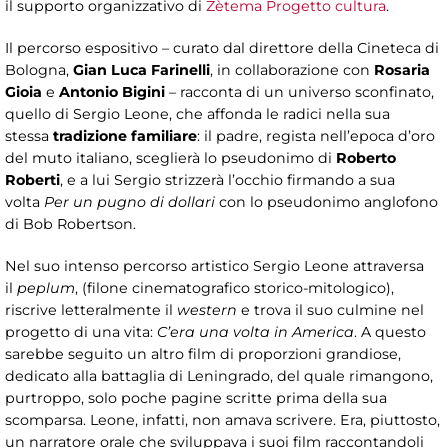
il supporto organizzativo di
Zètema Progetto cultura
.
Il percorso espositivo – curato dal direttore della Cineteca di
Bologna,
Gian Luca Farinelli
, in collaborazione con
Rosaria
Gioia
e
Antonio Bigini
– racconta di un universo sconfinato,
quello di Sergio Leone, che affonda le radici nella sua
stessa
tradizione familiare
: il padre, regista nell’epoca d’oro
del muto italiano, sceglierà lo pseudonimo di
Roberto
Roberti
, e a lui Sergio strizzerà l’occhio firmando a sua
volta
Per un pugno di dollari
con lo pseudonimo anglofono
di Bob Robertson.
Nel suo intenso percorso artistico Sergio Leone attraversa
il
peplum
, (filone cinematografico storico-mitologico),
riscrive letteralmente il
western
e trova il suo culmine nel
progetto di una vita:
C’era una volta in America
. A questo
sarebbe seguito un altro film di proporzioni grandiose,
dedicato alla battaglia di Leningrado, del quale rimangono,
purtroppo, solo poche pagine scritte prima della sua
scomparsa. Leone, infatti, non amava scrivere. Era, piuttosto,
un narratore orale che sviluppava i suoi film raccontandoli