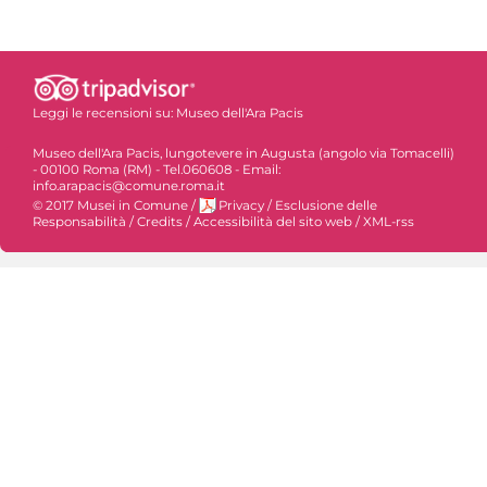
Leggi le recensioni su:
Museo dell'Ara Pacis
Museo dell'Ara Pacis, lungotevere in Augusta (angolo via Tomacelli)
- 00100 Roma (RM) - Tel.060608 - Email:
info.arapacis@comune.roma.it
© 2017 Musei in Comune
/
Privacy
/
Esclusione delle
Responsabilità
/
Credits
/
Accessibilità del sito web
/
XML-rss