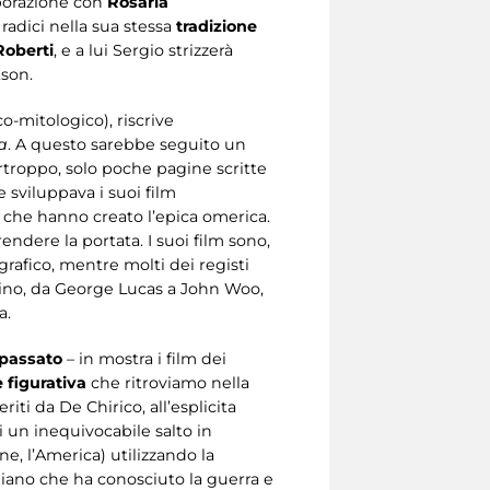
aborazione con
Rosaria
radici nella sua stessa
tradizione
Roberti
, e a lui Sergio strizzerà
son.
co-mitologico), riscrive
a
. A questo sarebbe seguito un
urtroppo, solo poche pagine scritte
 sviluppava i suoi film
ri che hanno creato l’epica omerica.
endere la portata. I suoi film sono,
grafico, mentre molti dei registi
ino, da George Lucas a John Woo,
a.
l passato
– in mostra i film dei
e figurativa
che ritroviamo nella
ti da De Chirico, all’esplicita
di un inequivocabile salto in
ne, l’America) utilizzando la
aliano che ha conosciuto la guerra e