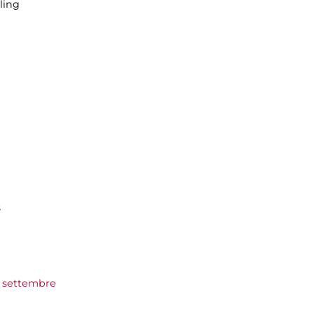
ling
s
0 settembre