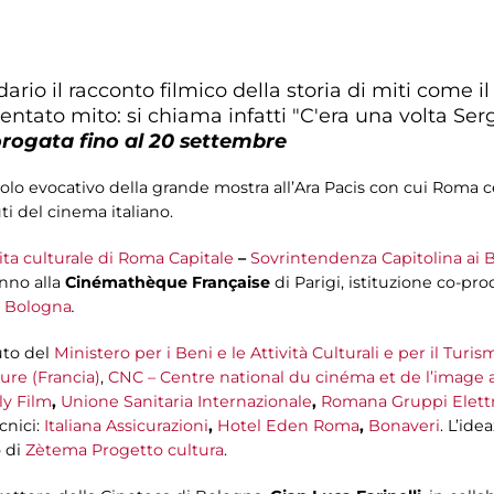
rio il racconto filmico della storia di miti come i
ventato mito: si chiama infatti "C'era una volta Ser
rogata fino al 20 settembre
 titolo evocativo della grande mostra all’Ara Pacis con cui Roma 
ti del cinema italiano.
ita culturale di Roma Capitale
–
Sovrintendenza Capitolina ai B
anno alla
Cinémathèque Française
di Parigi, istituzione co-pr
i Bologna
.
uto del
Ministero per i Beni e le Attività Culturali e per il Turis
ure (Francia)
,
CNC – Centre national du cinéma et de l’image
ly Film
,
Unione Sanitaria Internazionale
,
Romana Gruppi Elettr
cnici:
Italiana Assicurazioni
,
Hotel Eden Roma
,
Bonaveri
. L’ide
o di
Zètema Progetto cultura
.