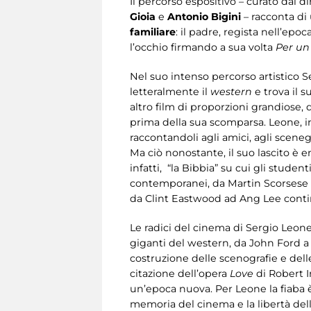
Il percorso espositivo – curato dal d
Gioia
e
Antonio Bigini
– racconta di
familiare
: il padre, regista nell’ep
l’occhio firmando a sua volta
Per un
Nel suo intenso percorso artistico S
letteralmente il
western
e trova il 
altro film di proporzioni grandiose,
prima della sua scomparsa. Leone, inf
raccontandoli agli amici, agli sceneg
Ma ciò nonostante, il suo lascito è e
infatti, “la Bibbia” su cui gli stude
contemporanei, da Martin Scorsese 
da Clint Eastwood ad Ang Lee contin
Le radici del cinema di Sergio Leon
giganti del western, da John Ford 
costruzione delle scenografie e dell
citazione dell’opera
Love
di Robert I
un’epoca nuova. Per Leone la fiaba è i
memoria del cinema e la libertà della