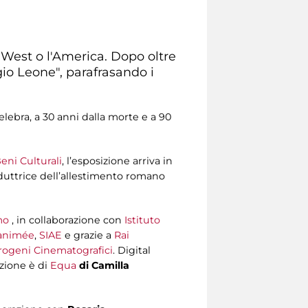
l West o l'America. Dopo oltre
gio Leone", parafrasando i
celebra, a 30 anni dalla morte e a 90
eni Culturali
, l’esposizione arriva in
oduttrice dell’allestimento romano
mo
, in collaborazione con
Istituto
 animée
,
SIAE
e grazie a
Rai
ogeni Cinematografici
. Digital
azione è di
Equa
di Camilla