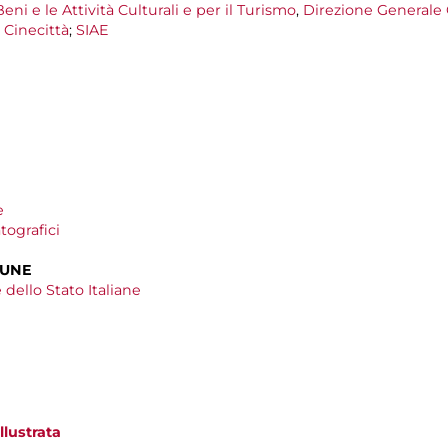
eni e le Attività Culturali e per il Turismo
,
Direzione Generale
- Cinecittà
;
SIAE
e
ografici
MUNE
 dello Stato Italiane
llustrata