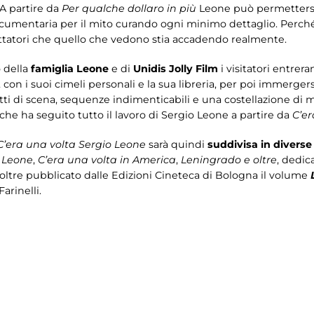
 A partire da
Per qualche dollaro in più
Leone può permettersi 
documentaria per il mito curando ogni minimo dettaglio. Perch
ttatori che quello che vedono stia accadendo realmente.
o della
famiglia Leone
e di
Unidis Jolly Film
i visitatori entrer
con i suoi cimeli personali e la sua libreria, per poi immergers
tti di scena, sequenze indimenticabili e una costellazione di m
 che ha seguito tutto il lavoro di Sergio Leone a partire da
C’er
C’era una volta Sergio Leone
sarà quindi
suddivisa in diverse
 Leone
,
C’era una volta in America
,
Leningrado e oltre
, dedic
inoltre pubblicato dalle Edizioni Cineteca di Bologna il volume
arinelli.