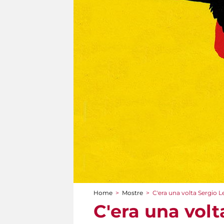
Home
>
Mostre
>
C'era una volta Sergio 
Tu sei qui
C'era una vol