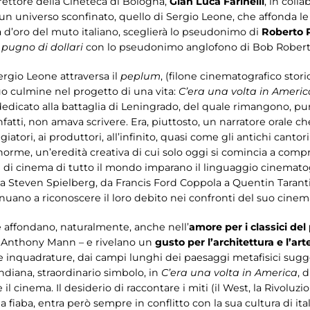
irettore della Cineteca di Bologna,
Gian Luca Farinelli
, in coll
 un universo sconfinato, quello di Sergio Leone, che affonda le 
oca d’oro del muto italiano, sceglierà lo pseudonimo di
Roberto 
 pugno di dollari
con lo pseudonimo anglofono di Bob Robert
ergio Leone attraversa il
peplum
, (filone cinematografico stori
suo culmine nel progetto di una vita:
C’era una volta in Americ
 dedicato alla battaglia di Leningrado, del quale rimangono, p
atti, non amava scrivere. Era, piuttosto, un narratore orale che
giatori, ai produttori, all’infinito, quasi come gli antichi canto
norme, un’eredità creativa di cui solo oggi si comincia a compr
nti di cinema di tutto il mondo imparano il linguaggio cinemato
a Steven Spielberg, da Francis Ford Coppola a Quentin Tarant
uano a riconoscere il loro debito nei confronti del suo cinem
e affondano, naturalmente, anche nell’
amore per i classici de
a Anthony Mann – e rivelano un
gusto per l’architettura e l’art
e inquadrature, dai campi lunghi dei paesaggi metafisici suggeri
ndiana, straordinario simbolo, in
C’era una volta in America
, 
l cinema. Il desiderio di raccontare i miti (il West, la Rivoluzio
 fiaba, entra però sempre in conflitto con la sua cultura di it