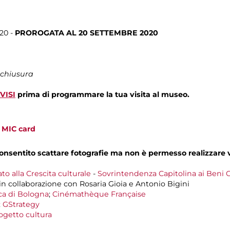
20 -
PROROGATA AL 20 SETTEMBRE 2020
 chiusura
VISI
prima di programmare la tua visita al museo.
a
MIC card
 consentito scattare fotografie ma non è permesso realizzare 
to alla Crescita culturale
-
Sovrintendenza Capitolina ai Beni C
in collaborazione con Rosaria Gioia e Antonio Bigini
ca di Bologna
;
Cinémathèque Française
;
GStrategy
getto cultura