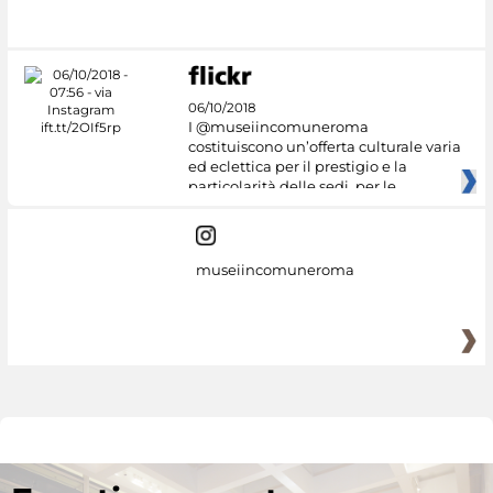
06/10/2018
I @museiincomuneroma
costituiscono un’offerta culturale varia
ed eclettica per il prestigio e la
particolarità delle sedi, per le
museiincomuneroma