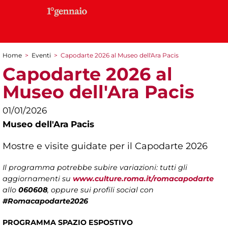
Home
>
Eventi
>
Capodarte 2026 al Museo dell'Ara Pacis
Tu sei qui
Capodarte 2026 al
Museo dell'Ara Pacis
01/01/2026
Museo dell'Ara Pacis
Mostre e visite guidate per il Capodarte 2026
Il programma potrebbe subire variazioni: tutti gli
aggiornamenti su
www.culture.roma.it/romacapodarte
allo
060608
, oppure sui profili social con
#Romacapodarte2026
PROGRAMMA SPAZIO ESPOSTIVO