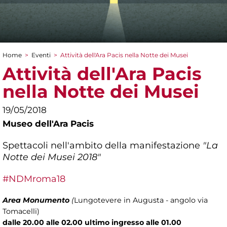
Home
>
Eventi
>
Attività dell'Ara Pacis nella Notte dei Musei
Tu sei qui
Attività dell'Ara Pacis
nella Notte dei Musei
19/05/2018
Museo dell'Ara Pacis
Spettacoli nell'ambito della manifestazione
"La
Notte dei Musei 2018"
#NDMroma18
Area Monumento
(
Lungotevere in Augusta - angolo via
Tomacelli)
dalle 20.00 alle 02.00 ultimo ingresso alle 01.00