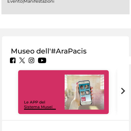
Evento|Manifestazioni
Museo dell'#AraPacis
Il 
Le APP del
Mus
Sistema Musei
net