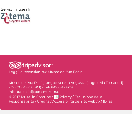
Servizi museali
Leggi le recensioni su:
Museo dell'Ara Pacis
Museo dell'Ara Pacis, lungotevere in Augusta (angolo via Tomacelli)
- 00100 Roma (RM) - Tel.060608 - Email:
info.arapacis@comune.roma.it
© 2017 Musei in Comune
/
Privacy
/
Esclusione delle
Responsabilità
/
Credits
/
Accessibilità del sito web
/
XML-rss