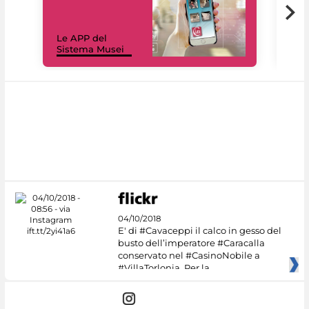
Il 
Le APP del
Mus
Sistema Musei
net
04/10/2018
E' di #Cavaceppi il calco in gesso del
busto dell’imperatore #Caracalla
conservato nel #CasinoNobile a
#VillaTorlonia. Per la