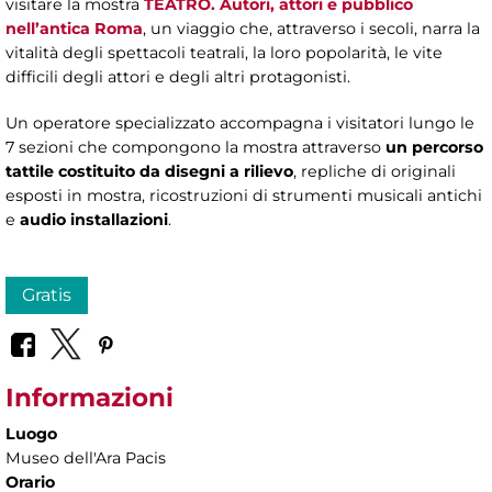
visitare la mostra
TEATRO. Autori, attori e pubblico
nell’antica Roma
, un viaggio che, attraverso i secoli, narra la
vitalità degli spettacoli teatrali, la loro popolarità, le vite
difficili degli attori e degli altri protagonisti.
Un operatore specializzato accompagna i visitatori lungo le
7 sezioni che compongono la mostra attraverso
un percorso
tattile costituito da disegni a rilievo
, repliche di originali
esposti in mostra, ricostruzioni di strumenti musicali antichi
e
audio installazioni
.
Gratis
Informazioni
Luogo
Museo dell'Ara Pacis
Orario