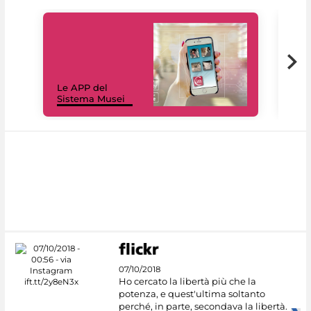
Il 
Le APP del
Mus
Sistema Musei
net
07/10/2018
Ho cercato la libertà più che la
potenza, e quest'ultima soltanto
perché, in parte, secondava la libertà.