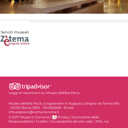
Servizi museali
Leggi le recensioni su:
Museo dell'Ara Pacis
Museo dell'Ara Pacis, lungotevere in Augusta (angolo via Tomacelli)
- 00100 Roma (RM) - Tel.060608 - Email:
info.arapacis@comune.roma.it
© 2017 Musei in Comune
/
Privacy
/
Esclusione delle
Responsabilità
/
Credits
/
Accessibilità del sito web
/
XML-rss