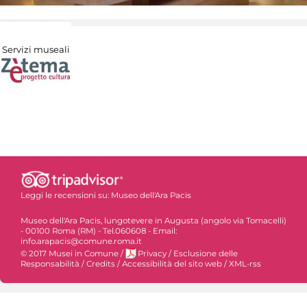
Servizi museali
Leggi le recensioni su:
Museo dell'Ara Pacis
Museo dell'Ara Pacis, lungotevere in Augusta (angolo via Tomacelli)
- 00100 Roma (RM) - Tel.060608 - Email:
info.arapacis@comune.roma.it
© 2017 Musei in Comune
/
Privacy
/
Esclusione delle
Responsabilità
/
Credits
/
Accessibilità del sito web
/
XML-rss