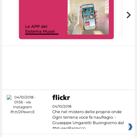
Il 
Le APP del
Mus
Sistema Musei
net
04/10/2018
Che nel mistero delle proprie onde
Ogni terrena voce fa naufragio. -
Giuseppe Ungaretti Buongiorno dal
#MuseoBarracco