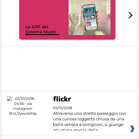
Il 
Le APP del
Mus
Sistema Musei
net
05/10/2018
Attraverso uno stretto passaggio con
una curiosa loggetta chiusa da una
bella vetrata a tortiglioni, si giunge
all'ultima stanza della