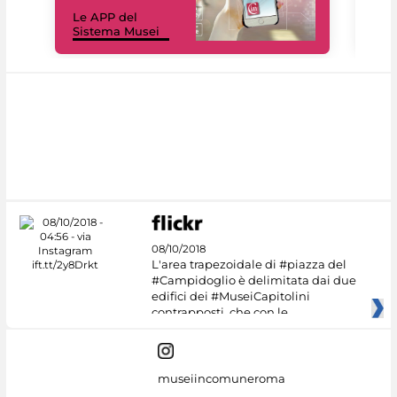
Il 
Le APP del
Mus
Sistema Musei
net
08/10/2018
L'area trapezoidale di #piazza del
#Campidoglio è delimitata dai due
edifici dei #MuseiCapitolini
contrapposti, che con le
museiincomuneroma