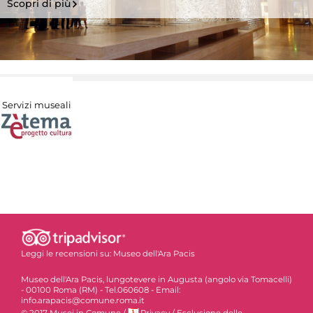
Scopri di più
Servizi museali
Leggi le recensioni su:
Museo dell'Ara Pacis
Museo dell'Ara Pacis, lungotevere in Augusta (angolo via Tomacelli)
- 00100 Roma (RM) - Tel.060608 - Email:
info.arapacis@comune.roma.it
© 2017 Musei in Comune
/
Privacy
/
Esclusione delle