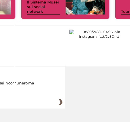
Il Sistema Musei
sui social
network
Tour
eiincomuneroma