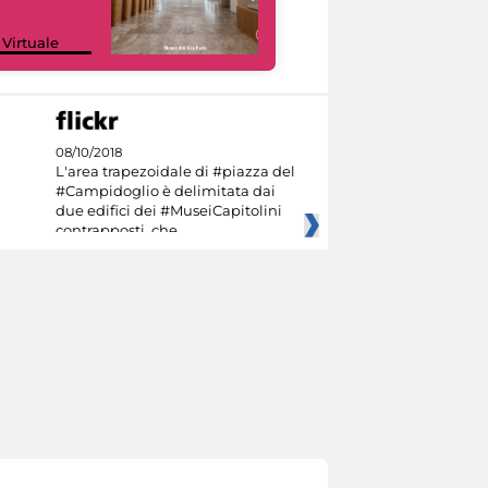
Google Arts &
 Virtuale
Culture
08/10/2018
L'area trapezoidale di #piazza del
#Campidoglio è delimitata dai
due edifici dei #MuseiCapitolini
contrapposti, che