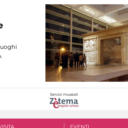
e
 luoghi
.
Servizi museali
VISITA
EVENTI