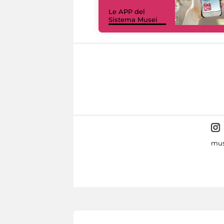
Le APP del
Sistema Musei
mus