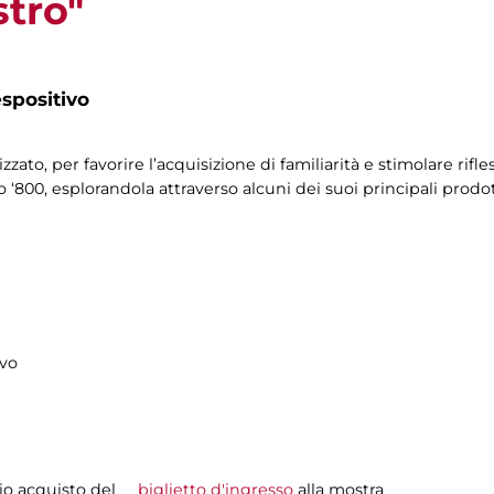
tro"
spositivo
zzato, per favorire l’acquisizione di familiarità e stimolare rif
 ‘800, esplorandola attraverso alcuni dei suoi principali prodotti
ivo
evio acquisto del
biglietto d'ingresso
alla mostra