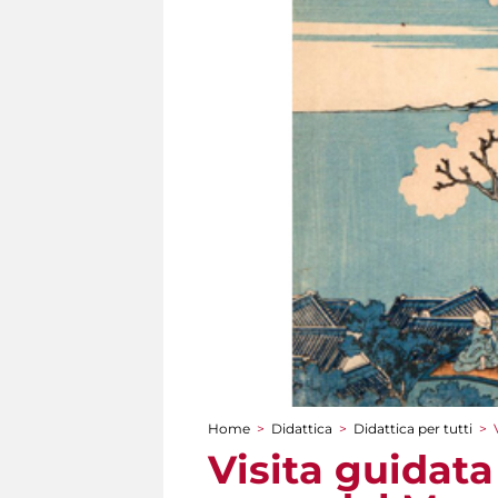
Home
>
Didattica
>
Didattica per tutti
>
Tu sei qui
Visita guidata