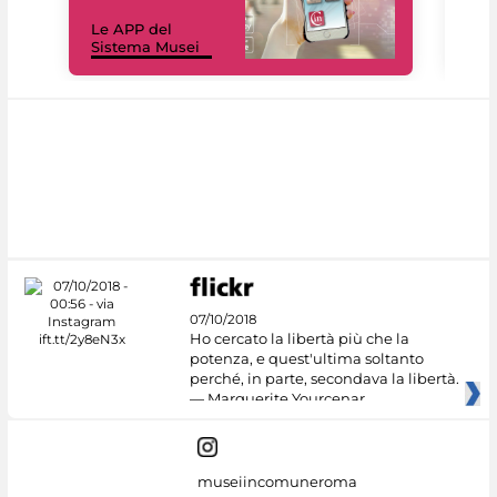
Il 
Le APP del
Mus
Sistema Musei
net
07/10/2018
Ho cercato la libertà più che la
potenza, e quest'ultima soltanto
perché, in parte, secondava la libertà.
— Marguerite Yourcenar
museiincomuneroma