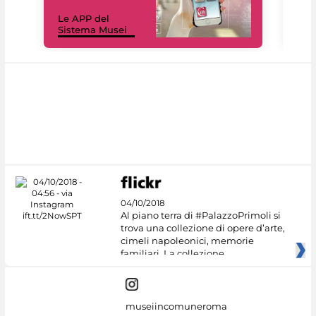
Il 
Le APP del
Mus
Sistema Musei
net
04/10/2018
Al piano terra di #PalazzoPrimoli si
trova una collezione di opere d’arte,
cimeli napoleonici, memorie
familiari. La collezione
museiincomuneroma