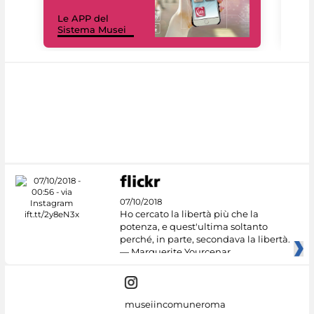
Il 
Le APP del
Mus
Sistema Musei
net
07/10/2018
Ho cercato la libertà più che la
potenza, e quest'ultima soltanto
perché, in parte, secondava la libertà.
— Marguerite Yourcenar
museiincomuneroma