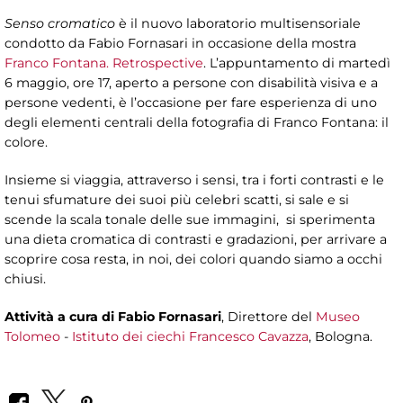
Senso cromatico
è il nuovo laboratorio multisensoriale
condotto da Fabio Fornasari in occasione della mostra
Franco Fontana. Retrospective
. L’appuntamento di martedì
6 maggio, ore 17, aperto a persone con disabilità visiva e a
persone vedenti, è l’occasione per fare esperienza di uno
degli elementi centrali della fotografia di Franco Fontana: il
colore.
Insieme si viaggia, attraverso i sensi, tra i forti contrasti e le
tenui sfumature dei suoi più celebri scatti, si sale e si
scende la scala tonale delle sue immagini, si sperimenta
una dieta cromatica di contrasti e gradazioni, per arrivare a
scoprire cosa resta, in noi, dei colori quando siamo a occhi
chiusi.
Attività a cura di
Fabio Fornasari
, Direttore del
Museo
Tolomeo
-
Istituto dei ciechi Francesco Cavazza
, Bologna.