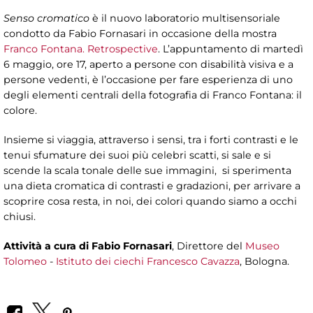
Senso cromatico
è il nuovo laboratorio multisensoriale
condotto da Fabio Fornasari in occasione della mostra
Franco Fontana. Retrospective
. L’appuntamento di martedì
6 maggio, ore 17, aperto a persone con disabilità visiva e a
persone vedenti, è l’occasione per fare esperienza di uno
degli elementi centrali della fotografia di Franco Fontana: il
colore.
Insieme si viaggia, attraverso i sensi, tra i forti contrasti e le
tenui sfumature dei suoi più celebri scatti, si sale e si
scende la scala tonale delle sue immagini, si sperimenta
una dieta cromatica di contrasti e gradazioni, per arrivare a
scoprire cosa resta, in noi, dei colori quando siamo a occhi
chiusi.
Attività a cura di
Fabio Fornasari
, Direttore del
Museo
Tolomeo
-
Istituto dei ciechi Francesco Cavazza
, Bologna.