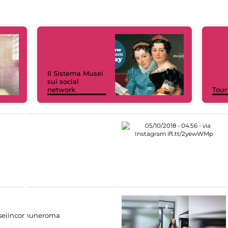
Il Sistema Musei
sui social
network
Tour
eiincomuneroma