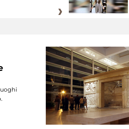
e
 luoghi
.