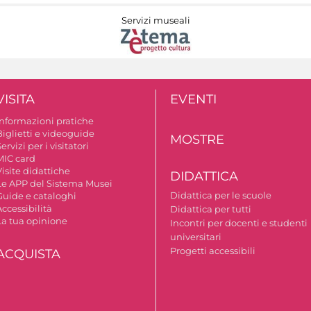
Servizi museali
VISITA
EVENTI
Informazioni pratiche
Biglietti e videoguide
MOSTRE
ervizi per i visitatori
MIC card
isite didattiche
DIDATTICA
Le APP del Sistema Musei
Didattica per le scuole
Guide e cataloghi
ccessibilità
Didattica per tutti
La tua opinione
Incontri per docenti e studenti
universitari
Progetti accessibili
ACQUISTA