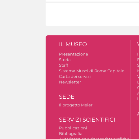
IL MUSEO
Presentazione
Storia
Staff
S
Sistema Musei di Roma Capitale
Carta dei servizi
V
Newsletter
A
SEDE
Il progetto Meier
SERVIZI SCIENTIFICI
Pubblicazioni
Bibliografia
Autorizzazione riprese fotografiche