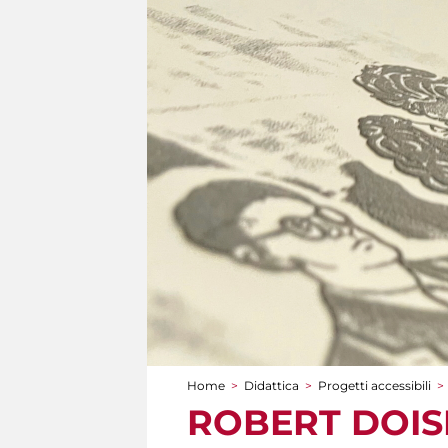
Home
>
Didattica
>
Progetti accessibili
>
Tu sei qui
ROBERT DOISNE