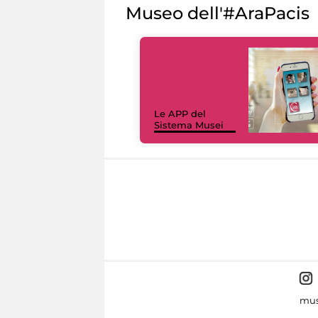
Museo dell'#AraPacis
Le APP del
Sistema Musei
mus