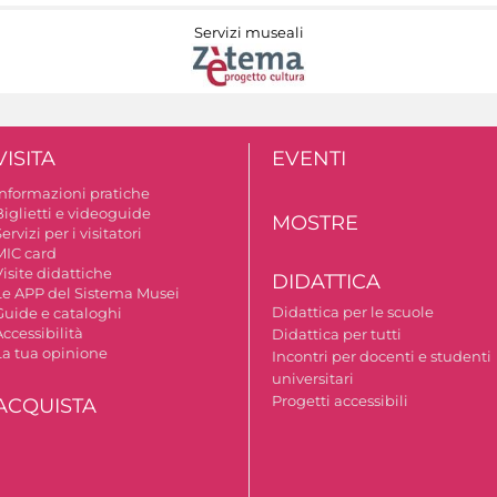
Servizi museali
VISITA
EVENTI
Informazioni pratiche
Biglietti e videoguide
MOSTRE
ervizi per i visitatori
MIC card
isite didattiche
DIDATTICA
Le APP del Sistema Musei
Didattica per le scuole
Guide e cataloghi
ccessibilità
Didattica per tutti
La tua opinione
Incontri per docenti e studenti
universitari
Progetti accessibili
ACQUISTA