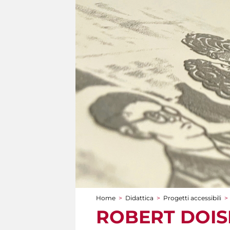
Home
>
Didattica
>
Progetti accessibili
>
Tu sei qui
ROBERT DOISNE