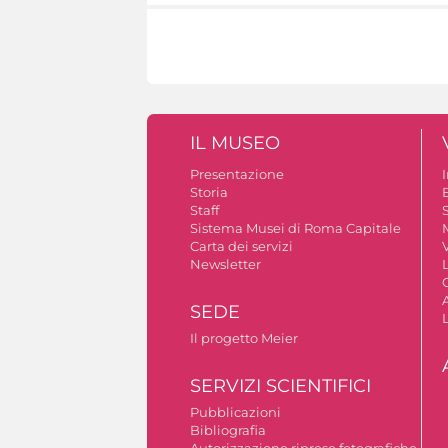
IL MUSEO
Presentazione
Storia
Staff
S
Sistema Musei di Roma Capitale
Carta dei servizi
V
Newsletter
A
SEDE
Il progetto Meier
SERVIZI SCIENTIFICI
Pubblicazioni
Bibliografia
Autorizzazione riprese fotografiche