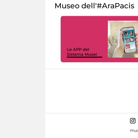
Museo dell'#AraPacis
Le APP del
Sistema Musei
mus