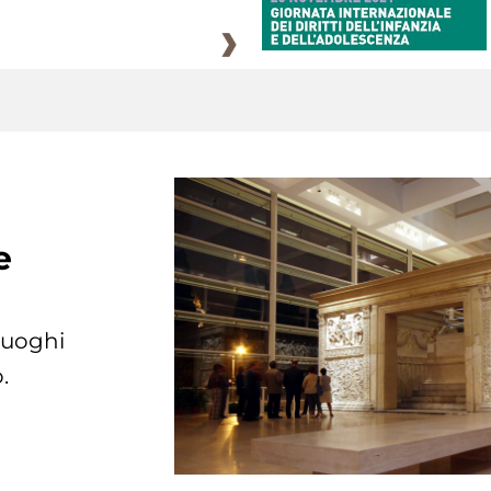
e
 luoghi
.