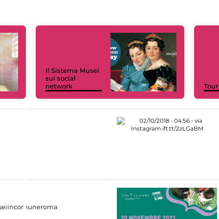
Il Sistema Musei
sui social
network
Tour
eiincomuneroma