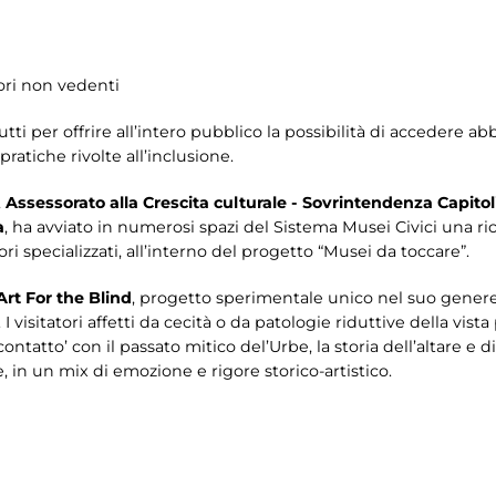
atori non vedenti
tutti per offrire all’intero pubblico la possibilità di accedere 
pratiche rivolte all’inclusione.
,
Assessorato alla Crescita culturale - Sovrintendenza Capitoli
a
, ha avviato in numerosi spazi del Sistema Musei Civici una ricca
i specializzati, all’interno del progetto “Musei da toccare”.
Art For the Blind
, progetto sperimentale unico nel suo gener
 I visitatori affetti da cecità o da patologie riduttive della vis
ontatto’ con il passato mitico del’Urbe, la storia dell’altare e
, in un mix di emozione e rigore storico-artistico.