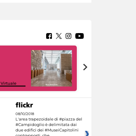
Google Arts &
 Virtuale
Culture
08/10/2018
L'area trapezoidale di #piazza del
#Campidoglio è delimitata dai
due edifici dei #MuseiCapitolini
contrapposti, che