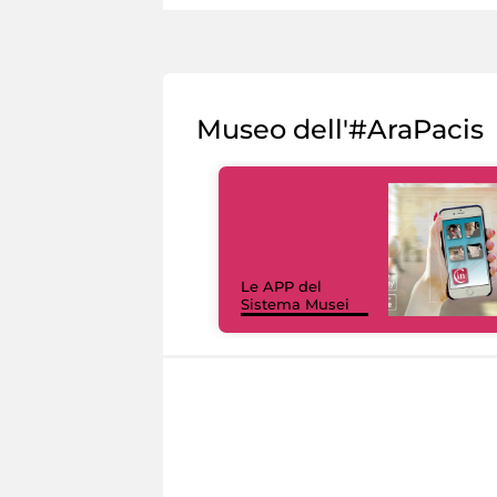
Museo dell'#AraPacis
Le APP del
Sistema Musei