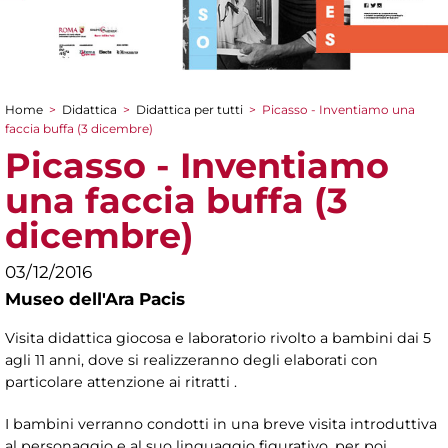
Home
>
Didattica
>
Didattica per tutti
>
Picasso - Inventiamo una
Tu sei qui
faccia buffa (3 dicembre)
Picasso - Inventiamo
una faccia buffa (3
dicembre)
03/12/2016
Museo dell'Ara Pacis
Visita didattica giocosa e laboratorio rivolto a bambini dai 5
agli 11 anni, dove si realizzeranno degli elaborati con
particolare attenzione ai ritratti .
I bambini verranno condotti in una breve visita introduttiva
al personaggio e al suo linguaggio figurativo, per poi