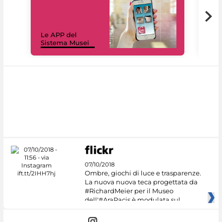
Il 
Le APP del
Mus
Sistema Musei
net
07/10/2018
Ombre, giochi di luce e trasparenze.
La nuova nuova teca progettata da
#RichardMeier per il Museo
dell'#AraPacis è modulata sul