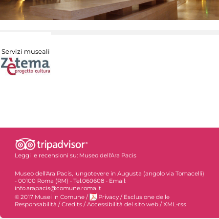
Servizi museali
Leggi le recensioni su:
Museo dell'Ara Pacis
Museo dell'Ara Pacis, lungotevere in Augusta (angolo via Tomacelli)
- 00100 Roma (RM) - Tel.060608 - Email:
info.arapacis@comune.roma.it
© 2017 Musei in Comune
/
Privacy
/
Esclusione delle
Responsabilità
/
Credits
/
Accessibilità del sito web
/
XML-rss