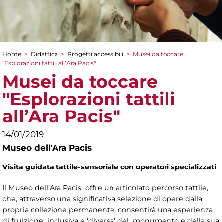
Home
>
Didattica
>
Progetti accessibili
>
Musei da toccare
Tu sei qui
"Esplorazioni tattili all’Ara Pacis"
Musei da toccare
"Esplorazioni tattili
all’Ara Pacis"
14/01/2019
Museo dell'Ara Pacis
Visita guidata tattile-sensoriale con operatori specializzati
Il Museo dell’Ara Pacis offre un articolato percorso tattile,
che, attraverso una significativa selezione di opere dalla
propria collezione permanente, consentirà una esperienza
di fruizione inclusiva e ‘diversa’ del monumento e della sua