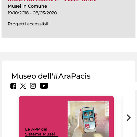
Musei in Comune
19/10/2018 - 08/03/2020
Progetti accessibili
Museo dell'#AraPacis
Il 
Le APP del
Mus
Sistema Musei
net