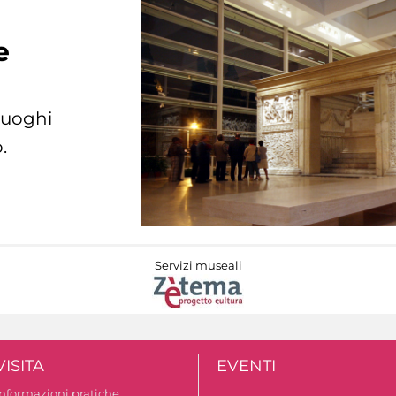
e
 luoghi
.
Servizi museali
VISITA
EVENTI
Informazioni pratiche