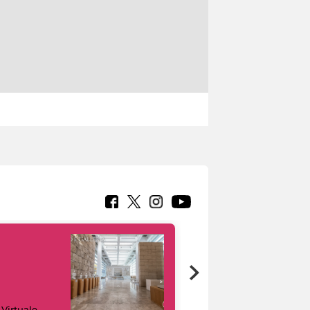
Google Arts &
 Virtuale
Culture