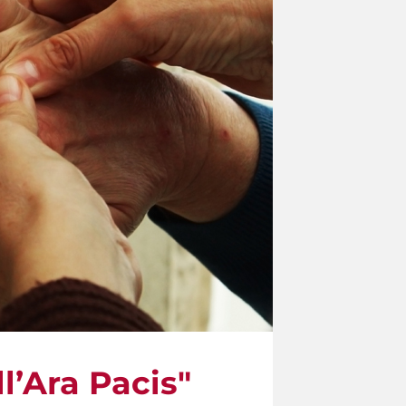
ll’Ara Pacis"