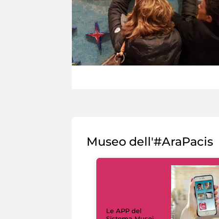
Museo dell'#AraPacis
Le APP del
Sistema Musei