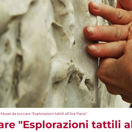
Musei da toccare "Esplorazioni tattili all’Ara Pacis"
e "Esplorazioni tattili a