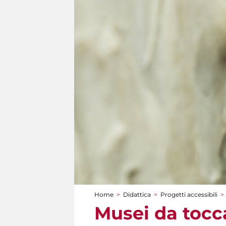
Home
>
Didattica
>
Progetti accessibili
>
Tu sei qui
Musei da toccar