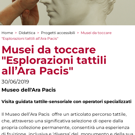
Home
>
Didattica
>
Progetti accessibili
>
Musei da toccare
Tu sei qui
"Esplorazioni tattili all’Ara Pacis"
Musei da toccare
"Esplorazioni tattili
all’Ara Pacis"
30/06/2019
Museo dell'Ara Pacis
Visita guidata tattile-sensoriale con operatori specializzati
Il Museo dell’Ara Pacis offre un articolato percorso tattile,
che, attraverso una significativa selezione di opere dalla
propria collezione permanente, consentirà una esperienza
di fruizione inclusiva e ‘diversa’ del monumento e della sua