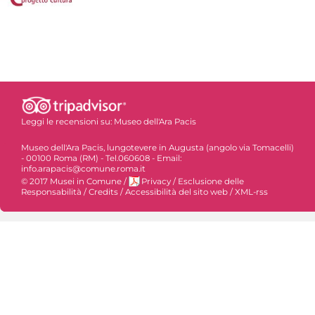
Leggi le recensioni su:
Museo dell'Ara Pacis
Museo dell'Ara Pacis, lungotevere in Augusta (angolo via Tomacelli)
- 00100 Roma (RM) - Tel.060608 - Email:
info.arapacis@comune.roma.it
© 2017 Musei in Comune
/
Privacy
/
Esclusione delle
Responsabilità
/
Credits
/
Accessibilità del sito web
/
XML-rss