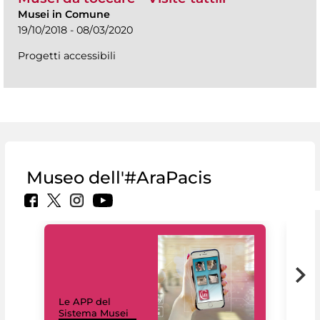
Musei in Comune
19/10/2018 - 08/03/2020
Progetti accessibili
Museo dell'#AraPacis
Il 
Le APP del
Mus
Sistema Musei
net